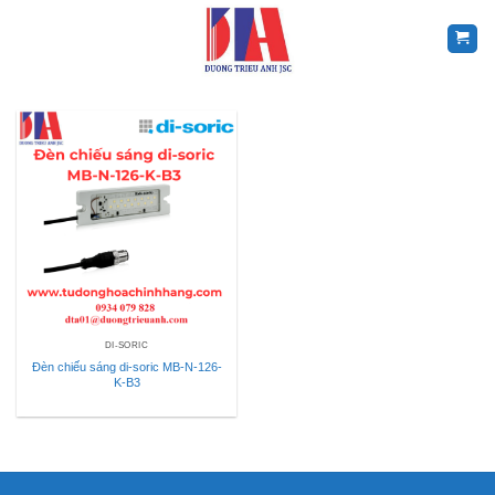
Skip
to
content
DI-SORIC
Đèn chiếu sáng di-soric MB-N-126-
K-B3