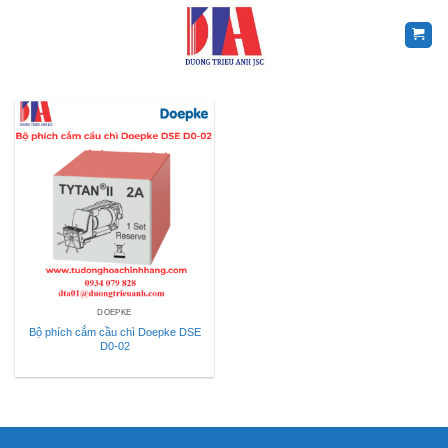
Skip
to
content
DOEPKE
Bộ phích cắm cầu chì Doepke DSE
D0-02