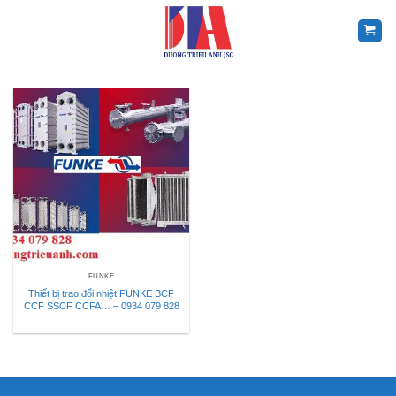
Skip
to
content
FUNKE
Thiết bị trao đổi nhiệt FUNKE BCF
CCF SSCF CCFA… – 0934 079 828