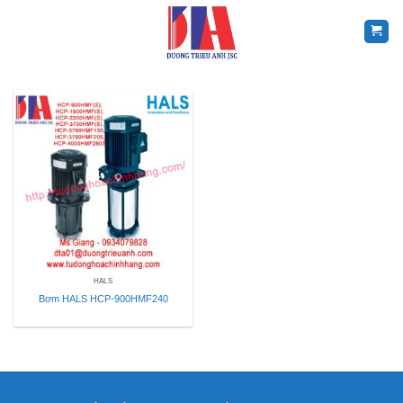
Skip
to
content
HALS
Bơm HALS HCP-900HMF240