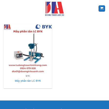
Skip
to
content
BYK
Máy phân tán LC BYK