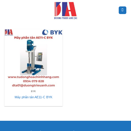
Skip
to
content
BYK
Máy phân tán AE11-C BYK