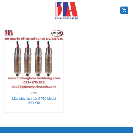
Skip
to
content
GP50
Máy phát áp suất GP50 Model
240/340