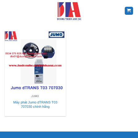
Skip
to
content
JUMO
Máy phát Jumo dTRANS T03
707030 chính hãng