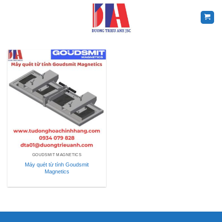
Skip
to
content
GOUDSMIT MAGNETICS
Máy quét từ tính Goudsmit
Magnetics