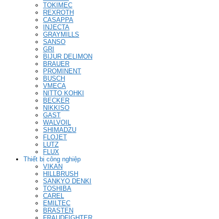
TOKIMEC
REXROTH
CASAPPA
INJECTA
GRAYMILLS
SANSO
GRI
BIJUR DELIMON
BRAUER
PROMINENT
BUSCH
VMECA
NITTO KOHKI
BECKER
NIKKISO
GAST
WALVOIL
SHIMADZU
FLOJET
LUTZ
FLUX
Thiết bị công nghiệp
VIKAN
HILLBRUSH
SANKYO DENKI
TOSHIBA
CAREL
EMILTEC
BRASTEN
FRAUDFIGHTER