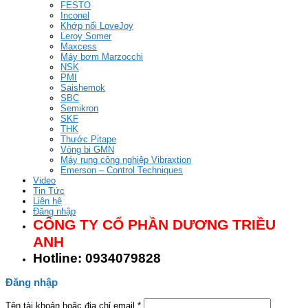
FESTO
Inconel
Khớp nối LoveJoy
Leroy Somer
Maxcess
Máy bơm Marzocchi
NSK
PMI
Saishemok
SBC
Semikron
SKF
THK
Thước Pitape
Vòng bi GMN
Máy rung công nghiệp Vibraxtion
Emerson – Control Techniques
Video
Tin Tức
Liên hệ
Đăng nhập
CÔNG TY CỔ PHẦN DƯƠNG TRIỀU
ANH
Hotline: 0934079828
Đăng nhập
Tên tài khoản hoặc địa chỉ email
*