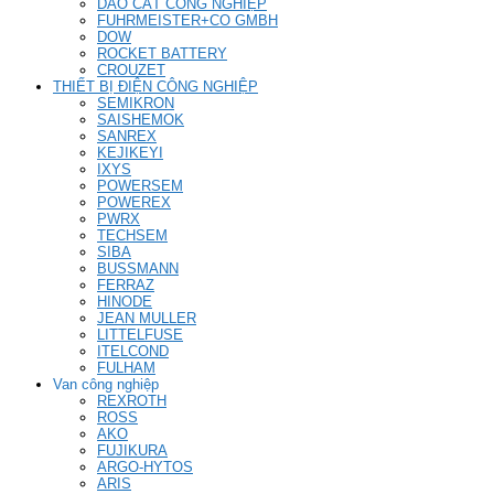
DAO CẮT CÔNG NGHIỆP
FUHRMEISTER+CO GMBH
DOW
ROCKET BATTERY
CROUZET
THIẾT BỊ ĐIỆN CÔNG NGHIỆP
SEMIKRON
SAISHEMOK
SANREX
KEJIKEYI
IXYS
POWERSEM
POWEREX
PWRX
TECHSEM
SIBA
BUSSMANN
FERRAZ
HINODE
JEAN MULLER
LITTELFUSE
ITELCOND
FULHAM
Van công nghiệp
REXROTH
ROSS
AKO
FUJIKURA
ARGO-HYTOS
ARIS