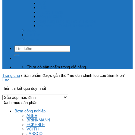
SKF
THK
Thước Pitape
Vòng bi GMN
Máy rung công nghiệp Vibraxtion
Emerson – Control Techniques
Video
Tin Tức
Liên hệ
Tìm
kiếm:
Chưa có sản phẩm trong giỏ hàng.
Trang chủ
/
Sản phẩm được gắn thẻ “mo-dun chinh luu cau Semikron”
Lọc
Hiển thị kết quả duy nhất
Danh mục sản phẩm
Bơm công nghiệp
ABER
BRINKMANN
ECKERLE
VOITH
JABSCO