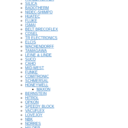
SILICA
BADOTHERM
NIDEC-SHIMPO
HUATEC
FLUKE
ISMAI
BELT BRECOFLEX
COSEL
TR ELECTRONICS
ELCIS
WACHENDORFF
TAMAGAWA
LEINE & LINDE
SUCO
CAHO
MID-WEST
FUNKE
COMITRONIC
SCHMERSAL
HONEYWELL
MAXON
BERNSTEIN
HITROL
OPKON
SPEEDY BLOCK
VACUFLEX
LOVEJOY
NBK
NORRES
HALDER