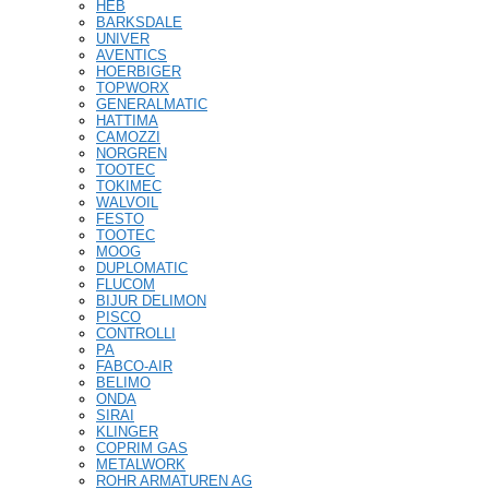
HEB
BARKSDALE
UNIVER
AVENTICS
HOERBIGER
TOPWORX
GENERALMATIC
HATTIMA
CAMOZZI
NORGREN
TOOTEC
TOKIMEC
WALVOIL
FESTO
TOOTEC
MOOG
DUPLOMATIC
FLUCOM
BIJUR DELIMON
PISCO
CONTROLLI
PA
FABCO-AIR
BELIMO
ONDA
SIRAI
KLINGER
COPRIM GAS
METALWORK
ROHR ARMATUREN AG