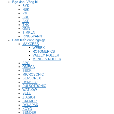
Bạc đạn, Vòng bi
BYK
NSK
PMI
SBC
SKF
THK
GMN
TIMKEN
RINGSPANN
Cảm biến công nghiệp
MAXCESS
WEBEX
ROTOMERICS
VALLEY ROLLER
MENGES ROLLER
APG
OMEGA
BECK
MICROSONIC
SENSOREX
DYNISCO
PULSOTRONIC
WATLOW
SELET
ZIASIOT
BAUMER
DYNAPAR
KOYO
BENDER