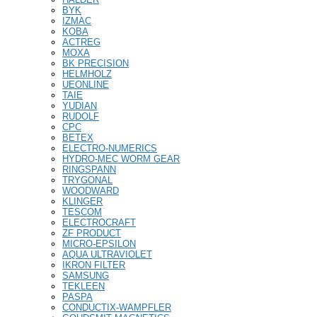
BYK
IZMAC
KOBA
ACTREG
MOXA
BK PRECISION
HELMHOLZ
UEONLINE
TAIE
YUDIAN
RUDOLF
CPC
BETEX
ELECTRO-NUMERICS
HYDRO-MEC WORM GEAR
RINGSPANN
TRYGONAL
WOODWARD
KLINGER
TESCOM
ELECTROCRAFT
ZF PRODUCT
MICRO-EPSILON
AQUA ULTRAVIOLET
IKRON FILTER
SAMSUNG
TEKLEEN
PASPA
CONDUCTIX-WAMPFLER