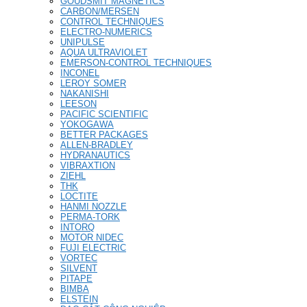
GOUDSMIT MAGNETICS
CARBON/MERSEN
CONTROL TECHNIQUES
ELECTRO-NUMERICS
UNIPULSE
AQUA ULTRAVIOLET
EMERSON-CONTROL TECHNIQUES
INCONEL
LEROY SOMER
NAKANISHI
LEESON
PACIFIC SCIENTIFIC
YOKOGAWA
BETTER PACKAGES
ALLEN-BRADLEY
HYDRANAUTICS
VIBRAXTION
ZIEHL
THK
LOCTITE
HANMI NOZZLE
PERMA-TORK
INTORQ
MOTOR NIDEC
FUJI ELECTRIC
VORTEC
SILVENT
PITAPE
BIMBA
ELSTEIN