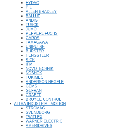
HYDAC
PIL
ALLEN-BRADLEY
BALLUF
ANDIG
TURCK
JUMO
PEPPERL-FUCHS
GAROS
TAMAGAWA
UNIPULSE
BURSTER
HENGSTLER
SICK
IFM
NOVOTECHNIK
NOSHOK
TOKIMEC
ANDERSON-NEGELE
GEMS
GEFRAN
GRAEFF
BROYCE CONTROL
ALTRA INDUSTRIAL MOTION
STROMAG
SVENDBORG
TWIFLEX
WARNER ELECTRIC
AMERIDRIVES