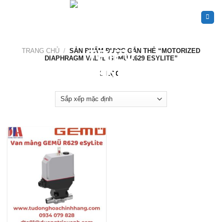
Skip
to
content
TRANG CHỦ
/
SẢN PHẨM ĐƯỢC GẮN THẺ “MOTORIZED
DIAPHRAGM VALVE GEMÜ R629 ESYLITE”
LỌC