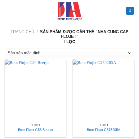
Skip
to
content
TRANG CHỦ
/
SẢN PHẨM ĐƯỢC GẮN THẺ “NHA CUNG CAP
FLOJET”
LỌC
FLOJET
FLOJET
Bơm Flojet G56 Beerjet
Bơm Flojet G575205A