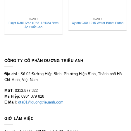
FLOJET
FLOJET
Flojet R3811243 (R3811243A) Bơm
Xylem G60-1215 Water Boost Pump
Áp Suất Cao
CÔNG TY CỔ PHẦN DƯƠNG TRIỀU ANH
Địa chỉ
: Số 02 Đường Hiệp Bình, Phường Hiệp Bình, Thành phố Hồ
Chí Minh, Việt Nam
MST
: 0313.977.322
Ms Hiệp
: 0934 079 828
E Mail
:
dta01@duongtrieuanh.com
GIỜ LÀM VIỆC