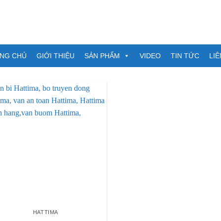
NG CHỦ
GIỚI THIỆU
SẢN PHẨM
VIDEO
TIN TỨC
LIÊ
HATTIMA