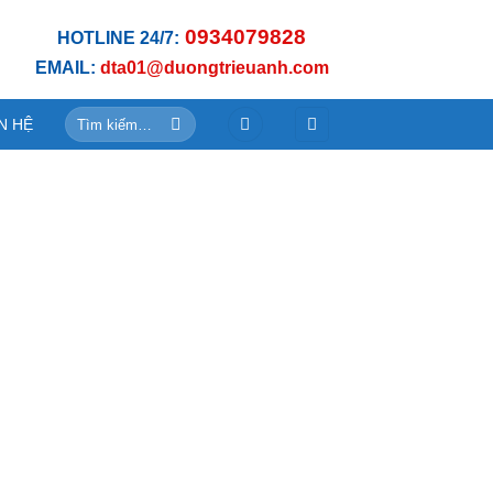
0934079828
HOTLINE 24/7:
EMAIL:
dta01@duongtrieuanh.com
Tìm
N HỆ
kiếm: