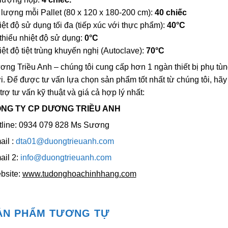
lượng mỗi Pallet (80 x 120 x 180-200 cm):
40 chiếc
ệt độ sử dụng tối đa (tiếp xúc với thực phẩm):
40°C
 thiểu nhiệt độ sử dụng:
0°C
ệt độ tiệt trùng khuyến nghị (Autoclave):
70°C
ng Triều Anh – chúng tôi cung cấp hơn 1 ngàn thiết bị phụ tùn
i. Để được tư vấn lựa chọn sản phẩm tốt nhất từ chúng tôi, hãy
trợ tư vấn kỹ thuật và giá cả hợp lý nhất:
NG TY CP DƯƠNG TRIỀU ANH
tline: 0934 079 828 Ms Sương
ail :
dta01@duongtrieuanh.com
ail 2:
info@duongtrieuanh.com
bsite:
www.tudonghoachinhhang.com
ẢN PHẨM TƯƠNG TỰ