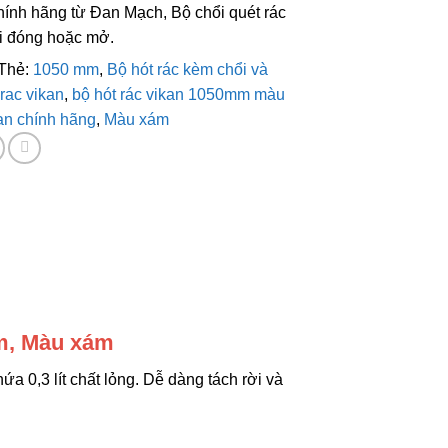
ính hãng từ Đan Mạch, Bộ chổi quét rác
hi đóng hoặc mở.
Thẻ:
1050 mm
,
Bộ hót rác kèm chổi và
 rac vikan
,
bộ hót rác vikan 1050mm màu
kan chính hãng
,
Màu xám
mm, Màu xám
a 0,3 lít chất lỏng.
Dễ dàng tách rời và