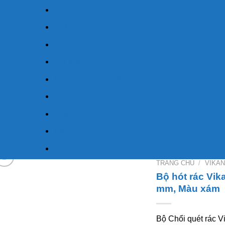
SKF
THK
Thước Pitape
Vòng bi GMN
Máy rung công nghiệp Vibraxtion
Emerson – Control Techniques
VIDEO
TIN TỨC
LIÊN HỆ
TRANG CHỦ
/
VIKAN
Bộ hót rác Vik
mm, Màu xám
Bộ Chổi quét rác 