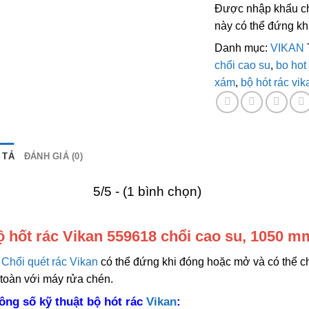
Được nhập khẩu ch
này có thể đứng k
Danh mục:
VIKAN
chổi cao su
,
bo hot
xám
,
bộ hót rác vi
 TẢ
ĐÁNH GIÁ (0)
5/5 - (1 bình chọn)
 hốt rác Vikan 559618 chổi cao su, 1050 
Chổi quét rác Vikan
có thể đứng khi đóng hoặc mở và có thể chứ
toàn với máy rửa chén.
ông số kỹ thuật bộ hót rác
Vikan
: