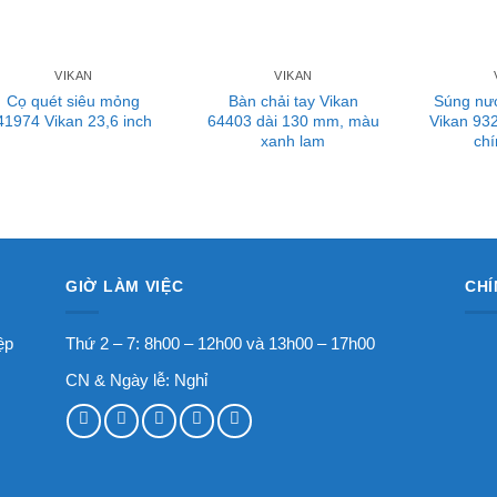
VIKAN
VIKAN
Cọ quét siêu mỏng
Bàn chải tay Vikan
Súng nư
41974 Vikan 23,6 inch
64403 dài 130 mm, màu
Vikan 93
xanh lam
chí
GIỜ LÀM VIỆC
CHÍ
ệp
Thứ 2 – 7: 8h00 – 12h00 và 13h00 – 17h00
CN & Ngày lễ: Nghỉ