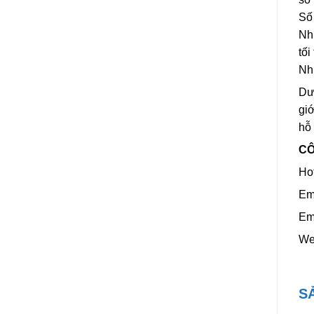
Số 
Nhi
tối
Nhi
Dươ
giớ
hỗ 
CÔ
Ho
Em
Em
We
S