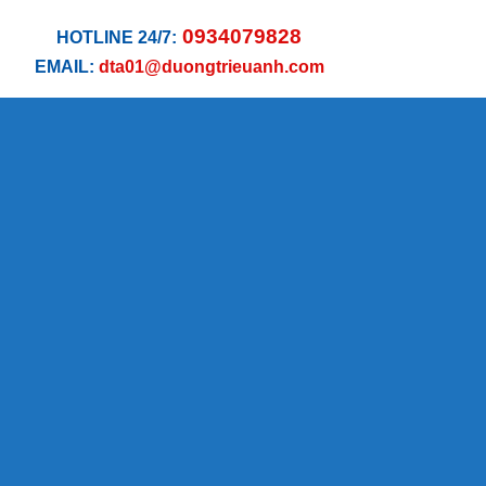
0934079828
HOTLINE 24/7:
EMAIL:
dta01@duongtrieuanh.com