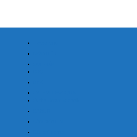
TRANG CHỦ
GIỚI THIỆU
SẢN PHẨM
BSQ
BYK
XYLEM + EVOQUA
Fuchs Umwelttechnik
CABUR
Cảm biến IFM
Cầu chì Ferraz