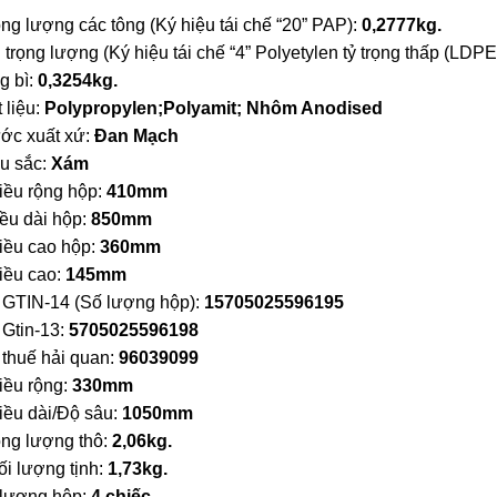
ng lượng các tông (Ký hiệu tái chế “20” PAP):
0,2777kg.
 trọng lượng (Ký hiệu tái chế “4” Polyetylen tỷ trọng thấp (LDPE
g bì:
0,3254kg.
 liệu:
Polypropylen;Polyamit; Nhôm Anodised
ớc xuất xứ:
Đan Mạch
u sắc:
Xám
iều rộng hộp:
410mm
ều dài hộp:
850mm
iều cao hộp:
360mm
iều cao:
145mm
 GTIN-14 (Số lượng hộp):
15705025596195
 Gtin-13:
5705025596198
 thuế hải quan:
96039099
iều rộng:
330mm
iều dài/Độ sâu:
1050mm
ọng lượng thô:
2,06kg.
i lượng tịnh:
1,73kg.
 lượng hộp:
4 chiếc.