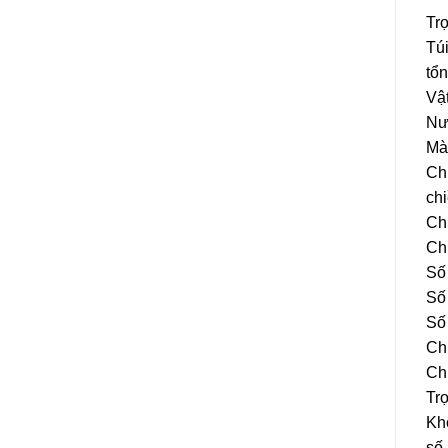
Trọ
Túi
tổn
Vật
Nư
Mà
Ch
chi
Ch
Ch
Số
Số
Số
Ch
Ch
Tr
Khố
số