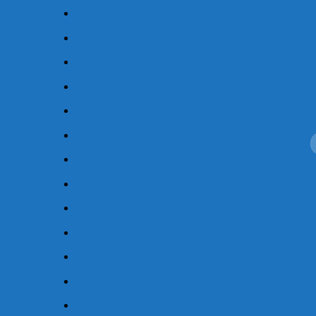
Cầu chì Siba
CPC
FESTO
Inconel
Khớp nối LoveJoy
Leroy Somer
T
k
Maxcess
Máy bơm Marzocchi
NSK
PMI
Saishemok
SBC
Semikron