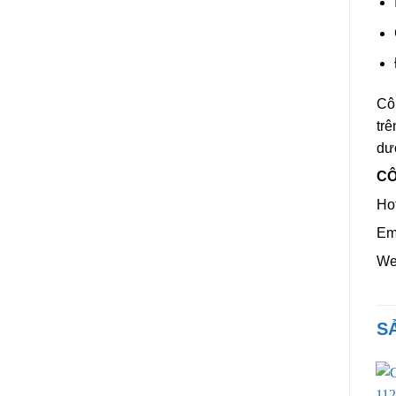
Côn
trê
dướ
CÔ
Hot
Em
We
S