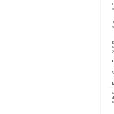
D
s
s
Đ
t
2
C
M
N
đ
t