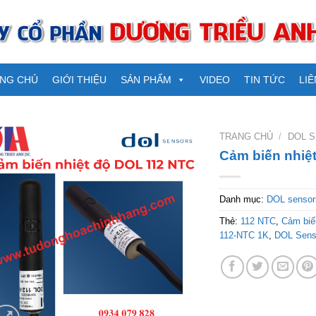
NG CHỦ
GIỚI THIỆU
SẢN PHẨM
VIDEO
TIN TỨC
LIÊ
TRANG CHỦ
/
DOL 
Cảm biến nhiệ
Danh mục:
DOL sensor
Thẻ:
112 NTC
,
Cảm biế
112-NTC 1K
,
DOL Sens