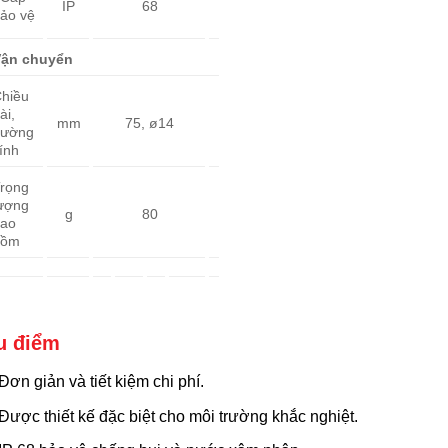
IP
68
ảo vệ
ận chuyển
hiều
ài,
mm
75, ø14
ường
ính
rọng
ượng
g
80
ao
gồm
u điểm
Đơn giản và tiết kiệm chi phí.
Được thiết kế đặc biệt cho môi trường khắc nghiệt.