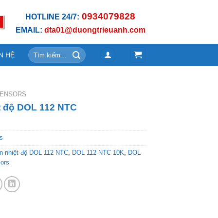
0934079828
HOTLINE 24/7:
EMAIL:
dta01@duongtrieuanh.com
Tìm
N HỆ
kiếm:
SENSORS
t độ DOL 112 NTC
s
n nhiệt độ DOL 112 NTC
,
DOL 112-NTC 10K
,
DOL
ors