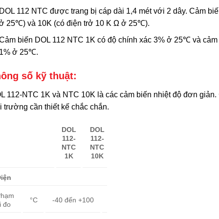
DOL 112 NTC được trang bị cáp dài 1,4 mét với 2 dây. Cảm biến
ở 25℃) và 10K (có điện trở 10 K Ω ở 25℃).
Cảm biến DOL 112 NTC 1K có độ chính xác 3% ở 25℃ và cảm 
1% ở 25℃.
ông số kỹ thuật:
L 112-NTC 1K và NTC 10K là các cảm biến nhiệt độ đơn giản. 
 trường cần thiết kế chắc chắn.
DOL
DOL
112-
112-
NTC
NTC
1K
10K
iện
Phạm
°C
-40 đến +100
i đo