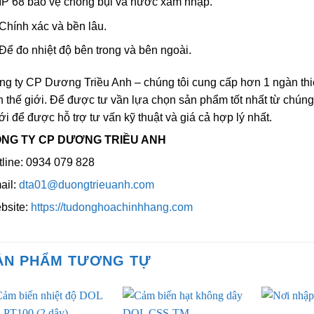
IP 68 bảo vệ chống bụi và nước xâm nhập.
Chính xác và bền lâu.
Để đo nhiệt độ bên trong và bên ngoài.
g ty CP Dương Triều Anh – chúng tôi cung cấp hơn 1 ngàn thiế
n thế giới. Để được tư vần lựa chọn sản phẩm tốt nhất từ chúng t
i để được hỗ trợ tư vấn kỹ thuật và giá cả hợp lý nhất.
NG TY CP DƯƠNG TRIỀU ANH
line: 0934 079 828
ail:
dta01@duongtrieuanh.com
bsite:
https://tudonghoachinhhang.com
ẢN PHẨM TƯƠNG TỰ