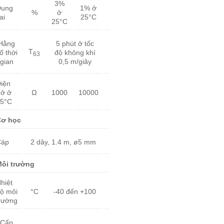
3%
ung
1% ở
ở
%
ai
25°C
25°C
Hằng
5 phút ở tốc
T
ố thời
độ không khí
63
gian
0,5 m/giây
iện
rở ở
1000
Ω
10000
5°C
ơ học
Cáp
2 dây, 1.4 m, ø5 mm
ôi trường
hiệt
ộ môi
°C
-40 đến +100
rường
Cấp