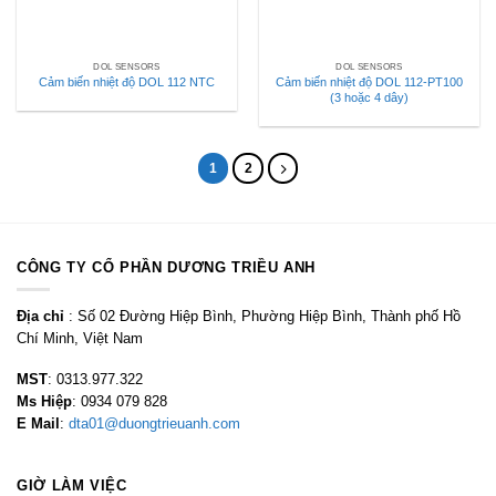
DOL SENSORS
DOL SENSORS
Cảm biến nhiệt độ DOL 112 NTC
Cảm biến nhiệt độ DOL 112-PT100
(3 hoặc 4 dây)
1
2
CÔNG TY CỔ PHẦN DƯƠNG TRIỀU ANH
Địa chỉ
: Số 02 Đường Hiệp Bình, Phường Hiệp Bình, Thành phố Hồ
Chí Minh, Việt Nam
MST
: 0313.977.322
Ms Hiệp
: 0934 079 828
E Mail
:
dta01@duongtrieuanh.com
GIỜ LÀM VIỆC