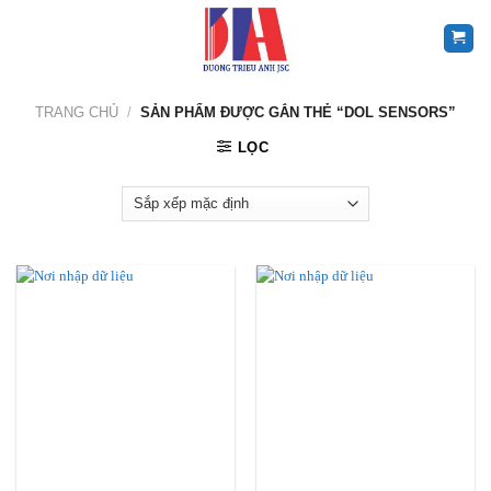
Skip
to
content
TRANG CHỦ
/
SẢN PHẨM ĐƯỢC GẮN THẺ “DOL SENSORS”
LỌC