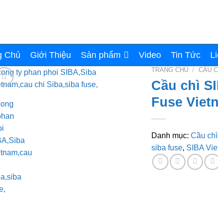
g Chủ
Giới Thiệu
Sản phẩm
Video
Tin Tức
L
TRANG CHỦ
/
CẦU C
Cầu chì S
Fuse Viet
Danh mục:
Cầu chì
siba fuse
,
SIBA Vi