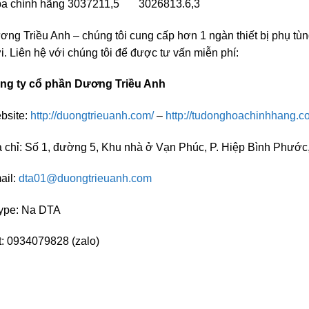
ba chính hãng 3037211,5 3026813.6,3
ng Triều Anh – chúng tôi cung cấp hơn 1 ngàn thiết bị phụ tùn
i. Liên hệ với chúng tôi để được tư vấn miễn phí:
ng ty cổ phần Dương Triều Anh
bsite:
http://duongtrieuanh.com/
–
http://tudonghoachinhhang.c
a chỉ: Số 1, đường 5, Khu nhà ở Vạn Phúc, P. Hiệp Bình Phướ
ail:
dta01@duongtrieuanh.com
ype: Na DTA
t: 0934079828 (zalo)