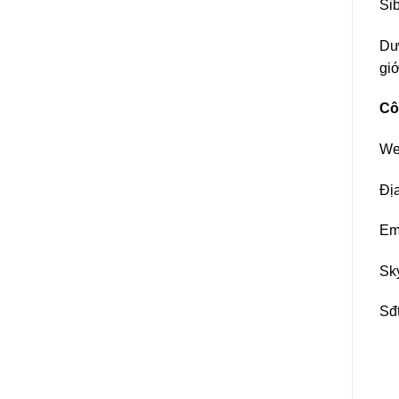
Si
Dươ
giớ
Cô
We
Đị
Em
Sk
Sđ