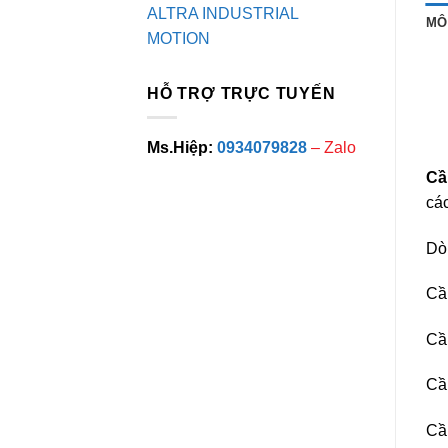
ALTRA INDUSTRIAL
MÔ
MOTION
HỖ TRỢ TRỰC TUYẾN
Ms.Hiệp:
0934079828
– Zalo
Cầ
cá
Dò
Cầu
Cầu
Cầ
Cầu