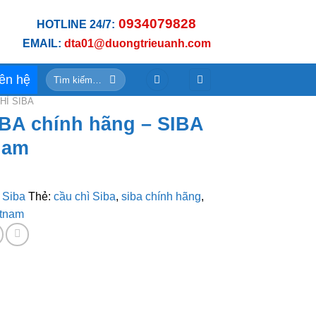
0934079828
HOTLINE 24/7:
EMAIL:
dta01@duongtrieuanh.com
Tìm
iên hệ
kiếm:
HÌ SIBA
IBA chính hãng – SIBA
nam
 Siba
Thẻ:
cầu chì Siba
,
siba chính hãng
,
etnam