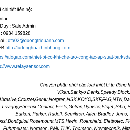
 chi tiết liên hệ:
tact :
 Duy : Sale Admin
 : 0934 159828
ail:
dta02@duongtrieuanh.com
B:
http://tudonghoachinhhang.com
ps://alogap.com/thiet-bi-co-khi-che-tao-cong-tac-ap-suat-bar
p://www.relaysensor.com
Chuyên phân phối các loại thiết bị tự động 
Vikan,Sankyo Denki,Speedy Bloc
Abrasive,Crouzet,Gemu,Norgren,NSK,KOYO,SKF,FAG,NTN,Dan
Lovejoy,Phoenix Contact, Festo,Gefran,Dynisco,Flojet ,Siba, 
Burkert, Parker, Rudolf, Semikron, Allen Bradley, Jumo
ssi,Bonfiglioli,Rosemount,MTS,Hiwin ,Roemheld, Elettrotec, F
Fuhrmeister, Nordson, PMI, THK, Thomson, Novotechnik, Mits