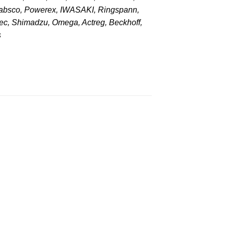
Jabsco, Powerex, IWASAKI, Ringspann,
c, Shimadzu, Omega, Actreg, Beckhoff,
s