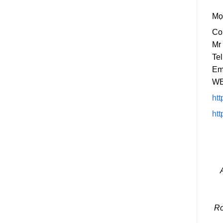
Mọi
Con
Mr
Tel
Em
WE
htt
htt
Ro