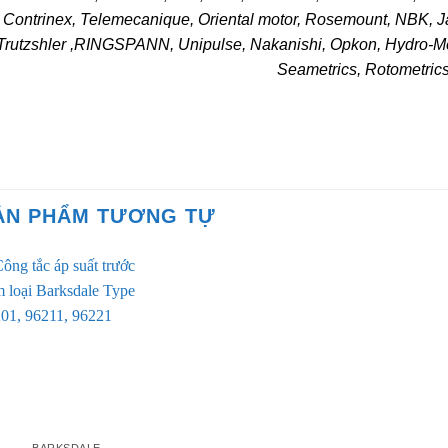
Contrinex, Telemecanique, Oriental motor, Rosemount, NBK, 
Trutzshler ,RINGSPANN, Unipulse, Nakanishi, Opkon, Hydro-Me
Seametrics, Rotometric
ẢN PHẨM TƯƠNG TỰ
BARKSDALE