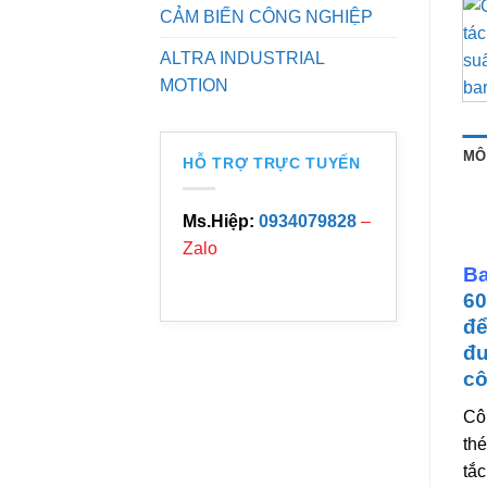
CẢM BIẾN CÔNG NGHIỆP
ALTRA INDUSTRIAL
MOTION
MÔ
HỖ TRỢ TRỰC TUYẾN
Ms.Hiệp:
0934079828
–
Zalo
Ba
60
để
đư
cô
Cô
thé
tắc