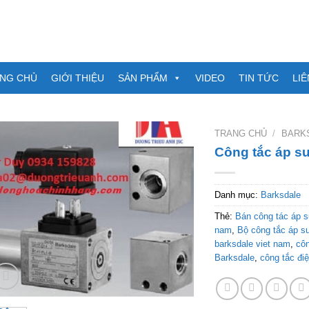
NG CHỦ
GIỚI THIỆU
SẢN PHẨM
VIDEO
TIN TỨC
LIÊ
TRANG CHỦ
/
BARK
Công tắc áp s
Danh mục:
Barksdale
Thẻ:
Bán công tác áp s
nam
,
Bộ công tắc áp s
barksdale viet nam
,
côn
Barksdale
,
công tắc đ