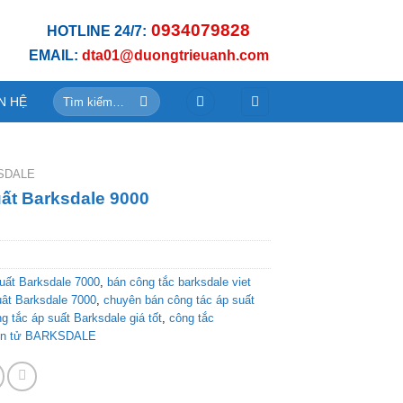
0934079828
HOTLINE 24/7:
EMAIL:
dta01@duongtrieuanh.com
Tìm
N HỆ
kiếm:
SDALE
uất Barksdale 9000
uất Barksdale 7000
,
bán công tắc barksdale viet
uât Barksdale 7000
,
chuyên bán công tác áp suất
g tắc áp suất Barksdale giá tốt
,
công tắc
iện tử BARKSDALE