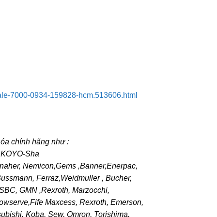
ksdale-7000-0934-159828-hcm.513606.html
hóa chính hãng như :
k,KOYO-Sha
aher, Nemicon,Gems ,Banner,Enerpac,
Bussmann, Ferraz,Weidmuller , Bucher,
, SBC, GMN ,Rexroth, Marzocchi,
lowserve,Fife Maxcess, Rexroth, Emerson,
ubishi, Koba, Sew, Omron, Torishima,