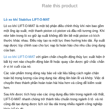
Rate this product
Lò xo khí Stabilus LIFT-O-MAT
Lò xo khí LIFT-O-MAT là một bộ phận điều chỉnh thủy khí nén bao gồm
một ống áp suất, một thanh piston có piston và đầu nối tương ứng. Khí
nitơ bên trong lò xo giữ áp suất không đổi lên bề mặt piston có kích
thước khác nhau. Điều này tạo ra một lực theo hướng kéo dài. Áp suất
nạp được tùy chỉnh sao cho lực nạp là hoàn hảo cho nhu cầu ứng dụng
của bạn.
Lò xo khí LIFT-O-MAT
với giảm chấn chuyển động thủy lực xuất hiện ở
bất kỳ nơi nào chuyển động bản lề hoặc quay cần được giữ chắc chắn
ở vị trí cuối của nó.
Các sản phẩm trong dòng này bảo vệ vật liệu bằng cách ngăn chặn
toàn bộ trọng lượng của ứng dụng tác động lên bản lề và khớp. Việc di
chuyển theo thành phần hoàn toàn hài hòa hơn và cũng dễ kiểm soát
hơn.
Sau khi được tích hợp vào các ứng dụng đầu tiên trong ngành nội thất,
LIFT-O-MAT nhanh chóng trở thành tiêu chuẩn trong ngành ô tô và nó
cũng đã tạo dựng được lịch sử lâu dài trong nhiều ngành công nghiệp
khác kể từ đó.