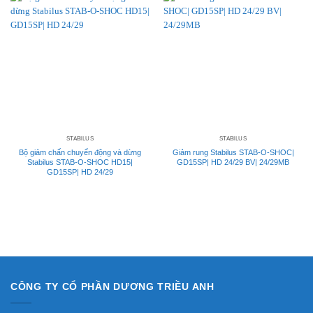
STABILUS
STABILUS
Bộ giảm chấn chuyển động và dừng
Giảm rung Stabilus STAB-O-SHOC|
Stabilus STAB-O-SHOC HD15|
GD15SP| HD 24/29 BV| 24/29MB
GD15SP| HD 24/29
CÔNG TY CỔ PHẦN DƯƠNG TRIỀU ANH