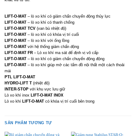
LIFT-O-MAT
– lò xo khí có giảm chấn chuyển động thủy lực
LIFT-O-MAT
– lò xo khí có thanh chống
LIFT-O-MAT TCV
(van bù nhiệt độ)
LIFT-O-MAT
– lò xo khí có khóa vị trí cuối
LIFT-O-MAT
– lò xo khí với ống lồng
LIFT-O-MAT
với hệ thống giảm chấn động
LIFT-O-MAT FR
– Lò xo khí ma sát để định vị vô cấp
LIFT-O-MAT
– lò xo khí có giảm chấn chuyển động động
LIFT-O-MAT
– lò xo khí giúp mở các tấm đồ nội thất một cách thoải
mái
PTL LIFT-O-MAT
HYDRO-LIFT T
(nhiệt độ)
INTER-STOP
với khu vực lưu giữ
Lò xo khí inox
LIFT-O-MAT INOX
Lò xo khí
LIFT-O-MAT
có khóa vị trí cuối bên trong
SẢN PHẨM TƯƠNG TỰ