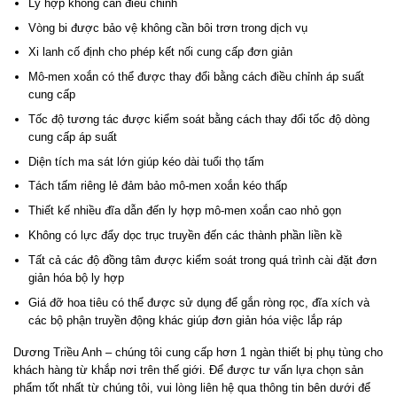
Ly hợp không cần điều chỉnh
Vòng bi được bảo vệ không cần bôi trơn trong dịch vụ
Xi lanh cố định cho phép kết nối cung cấp đơn giản
Mô-men xoắn có thể được thay đổi bằng cách điều chỉnh áp suất
cung cấp
Tốc độ tương tác được kiểm soát bằng cách thay đổi tốc độ dòng
cung cấp áp suất
Diện tích ma sát lớn giúp kéo dài tuổi thọ tấm
Tách tấm riêng lẻ đảm bảo mô-men xoắn kéo thấp
Thiết kế nhiều đĩa dẫn đến ly hợp mô-men xoắn cao nhỏ gọn
Không có lực đẩy dọc trục truyền đến các thành phần liền kề
Tất cả các độ đồng tâm được kiểm soát trong quá trình cài đặt đơn
giản hóa bộ ly hợp
Giá đỡ hoa tiêu có thể được sử dụng để gắn ròng rọc, đĩa xích và
các bộ phận truyền động khác giúp đơn giản hóa việc lắp ráp
Dương Triều Anh – chúng tôi cung cấp hơn 1 ngàn thiết bị phụ tùng cho
khách hàng từ khắp nơi trên thế giới. Để được tư vấn lựa chọn sản
phẩm tốt nhất từ chúng tôi, vui lòng liên hệ qua thông tin bên dưới để