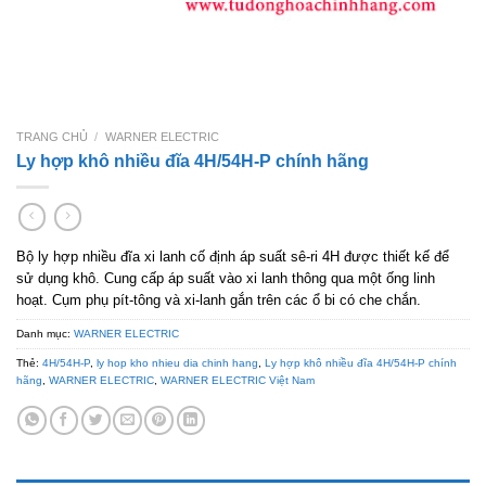
TRANG CHỦ
/
WARNER ELECTRIC
Ly hợp khô nhiều đĩa 4H/54H-P chính hãng
Bộ ly hợp nhiều đĩa xi lanh cố định áp suất sê-ri 4H được thiết kế để
sử dụng khô. Cung cấp áp suất vào xi lanh thông qua một ống linh
hoạt. Cụm phụ pít-tông và xi-lanh gắn trên các ổ bi có che chắn.
Danh mục:
WARNER ELECTRIC
Thẻ:
4H/54H-P
,
ly hop kho nhieu dia chinh hang
,
Ly hợp khô nhiều đĩa 4H/54H-P chính
hãng
,
WARNER ELECTRIC
,
WARNER ELECTRIC Việt Nam