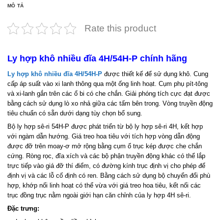
MÔ TẢ
Rate this product
Ly hợp khô nhiều đĩa 4H/54H-P chính hãng
Ly hợp khô nhiều đĩa 4H/54H-P
được thiết kế để sử dụng khô. Cung
cấp áp suất vào xi lanh thông qua một ống linh hoạt. Cụm phụ pít-tông
và xi-lanh gắn trên các ổ bi có che chắn. Giải phóng tích cực đạt được
bằng cách sử dụng lò xo nhả giữa các tấm bên trong. Vòng truyền động
tiêu chuẩn có sẵn dưới dạng tùy chọn bổ sung.
Bộ ly hợp sê-ri 54H-P được phát triển từ bộ ly hợp sê-ri 4H, kết hợp
với ngàm dẫn hướng. Giá treo hoa tiêu với tích hợp vòng dẫn động
được đỡ trên moay-ơ mở rộng bằng cụm ổ trục kép được che chắn
cứng. Ròng rọc, đĩa xích và các bộ phận truyền động khác có thể lắp
trực tiếp vào giá đỡ thí điểm, có đường kính trục định vị cho phép để
định vị và các lỗ cố định có ren. Bằng cách sử dụng bộ chuyển đổi phù
hợp, khớp nối linh hoạt có thể vừa với giá treo hoa tiêu, kết nối các
trục đồng trục nằm ngoài giới hạn căn chỉnh của ly hợp 4H sê-ri.
Đặc trưng: