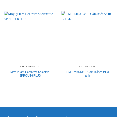
CHƯA PHÂN LOẠI
CẢM BIẾN IFM
Máy ly tâm Heathrow Scientific
IFM – MK5138 – Cảm biến vị trí xi
SPROUT®PLUS
lanh