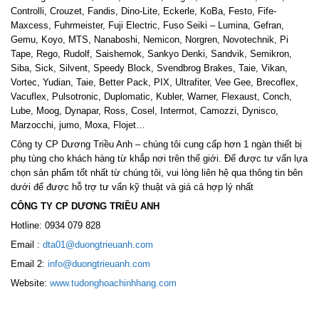
Controlli, Crouzet, Fandis, Dino-Lite, Eckerle, KoBa, Festo, Fife-
Maxcess, Fuhrmeister, Fuji Electric, Fuso Seiki – Lumina, Gefran,
Gemu, Koyo, MTS, Nanaboshi, Nemicon, Norgren, Novotechnik, Pi
Tape, Rego, Rudolf, Saishemok, Sankyo Denki, Sandvik, Semikron,
Siba, Sick, Silvent, Speedy Block, Svendbrog Brakes, Taie, Vikan,
Vortec, Yudian, Taie, Better Pack, PIX, Ultrafiter, Vee Gee, Brecoflex,
Vacuflex, Pulsotronic, Duplomatic, Kubler, Warner, Flexaust, Conch,
Lube, Moog, Dynapar, Ross, Cosel, Intermot, Camozzi, Dynisco,
Marzocchi, jumo, Moxa, Flojet…
Công ty CP Dương Triều Anh – chúng tôi cung cấp hơn 1 ngàn thiết bị
phụ tùng cho khách hàng từ khắp nơi trên thế giới. Để được tư vấn lựa
chọn sản phẩm tốt nhất từ chúng tôi, vui lòng liên hệ qua thông tin bên
dưới để được hỗ trợ tư vấn kỹ thuật và giá cả hợp lý nhất
CÔNG TY CP DƯƠNG TRIỀU ANH
Hotline: 0934 079 828
Email :
dta01@duongtrieuanh.com
Email 2:
info@duongtrieuanh.com
Website:
www.tudonghoachinhhang.com