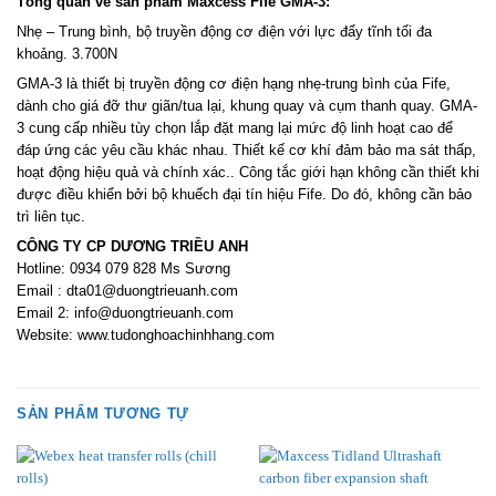
Tổng quan về sản phẩm Maxcess Fife GMA-3:
Nhẹ – Trung bình, bộ truyền động cơ điện với lực đẩy tĩnh tối đa
khoảng. 3.700N
GMA-3 là thiết bị truyền động cơ điện hạng nhẹ-trung bình của Fife,
dành cho giá đỡ thư giãn/tua lại, khung quay và cụm thanh quay. GMA-
3 cung cấp nhiều tùy chọn lắp đặt mang lại mức độ linh hoạt cao để
đáp ứng các yêu cầu khác nhau. Thiết kế cơ khí đảm bảo ma sát thấp,
hoạt động hiệu quả và chính xác.. Công tắc giới hạn không cần thiết khi
được điều khiển bởi bộ khuếch đại tín hiệu Fife. Do đó, không cần bảo
trì liên tục.
CÔNG TY CP DƯƠNG TRIỀU ANH
Hotline: 0934 079 828 Ms Sương
Email : dta01@duongtrieuanh.com
Email 2: info@duongtrieuanh.com
Website: www.tudonghoachinhhang.com
SẢN PHẨM TƯƠNG TỰ