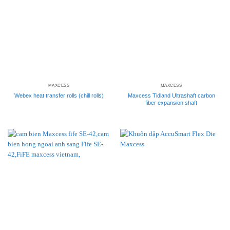
MAXCESS
MAXCESS
Webex heat transfer rolls (chill rolls)
Maxcess Tidland Ultrashaft carbon
fiber expansion shaft