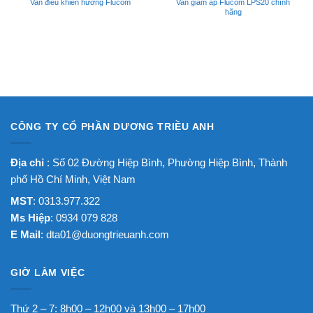
Van điều khiển hướng Flucom
Van giảm áp Flucom LPS20 chính
hãng
CÔNG TY CỔ PHẦN DƯƠNG TRIỀU ANH
Địa chỉ
: Số 02 Đường Hiệp Bình, Phường Hiệp Bình, Thành
phố Hồ Chí Minh, Việt Nam
MST
: 0313.977.322
Ms Hiệp
: 0934 079 828
E Mail
:
dta01@duongtrieuanh.com
GIỜ LÀM VIỆC
Thứ 2 – 7: 8h00 – 12h00 và 13h00 – 17h00