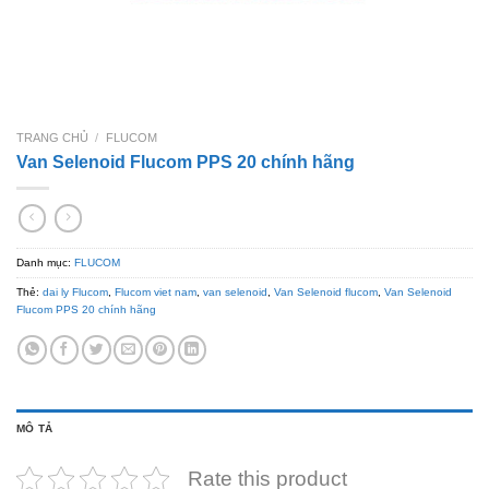
TRANG CHỦ
/
FLUCOM
Van Selenoid Flucom PPS 20 chính hãng
Danh mục:
FLUCOM
Thẻ:
dai ly Flucom
,
Flucom viet nam
,
van selenoid
,
Van Selenoid flucom
,
Van Selenoid
Flucom PPS 20 chính hãng
MÔ TẢ
Rate this product