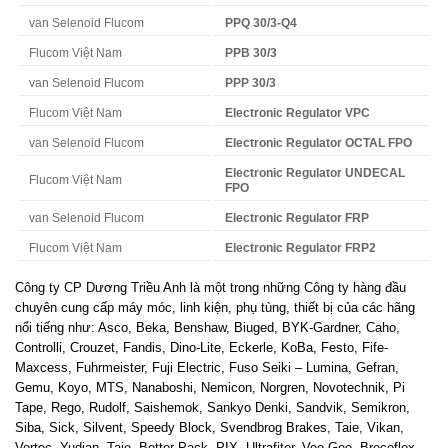
van Selenoid Flucom
PPQ 30/3-Q4
Flucom Việt Nam
PPB 30/3
van Selenoid Flucom
PPP 30/3
Flucom Việt Nam
Electronic Regulator VPC
van Selenoid Flucom
Electronic Regulator OCTAL FPO
Electronic Regulator UNDECAL
Flucom Việt Nam
FPO
van Selenoid Flucom
Electronic Regulator FRP
Flucom Việt Nam
Electronic Regulator FRP2
Công ty CP Dương Triều Anh là một trong những Công ty hàng đầu
chuyên cung cấp máy móc, linh kiện, phụ tùng, thiết bị của các hãng
nổi tiếng như: Asco, Beka, Benshaw, Biuged, BYK-Gardner, Caho,
Controlli, Crouzet, Fandis, Dino-Lite, Eckerle, KoBa, Festo, Fife-
Maxcess, Fuhrmeister, Fuji Electric, Fuso Seiki – Lumina, Gefran,
Gemu, Koyo, MTS, Nanaboshi, Nemicon, Norgren, Novotechnik, Pi
Tape, Rego, Rudolf, Saishemok, Sankyo Denki, Sandvik, Semikron,
Siba, Sick, Silvent, Speedy Block, Svendbrog Brakes, Taie, Vikan,
Vortec, Yudian, Taie, Better Pack, PIX, Ultrafiter, Vee Gee, Brecoflex,