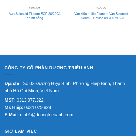
FLUCOM
FLUCOM
Van Selenoid Flucom ECP 20/22C1
Van điều khiển Flucom, Van Selenoid
chính hãng
Flucom – Hotline 0934 079 828
CÔNG TY CỔ PHẦN DƯƠNG TRIỀU ANH
Địa chỉ
: Số 02 Đường Hiệp Bình, Phường Hiệp Bình, Thành
phố Hồ Chí Minh, Việt Nam
MST
: 0313.977.322
Ms Hiệp
: 0934 079 828
E Mail
:
dta01@duongtrieuanh.com
GIỜ LÀM VIỆC