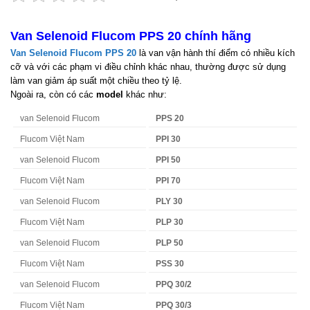
Van Selenoid Flucom PPS 20 chính hãng
Van Selenoid Flucom PPS 20
là van vận hành thí điểm có nhiều kích
cỡ và với các phạm vi điều chỉnh khác nhau, thường được sử dụng
làm van giảm áp suất một chiều theo tỷ lệ.
Ngoài ra, còn có các
model
khác như:
van Selenoid Flucom
PPS 20
Flucom Việt Nam
PPI 30
van Selenoid Flucom
PPI 50
Flucom Việt Nam
PPI 70
van Selenoid Flucom
PLY 30
Flucom Việt Nam
PLP 30
van Selenoid Flucom
PLP 50
Flucom Việt Nam
PSS 30
van Selenoid Flucom
PPQ 30/2
Flucom Việt Nam
PPQ 30/3