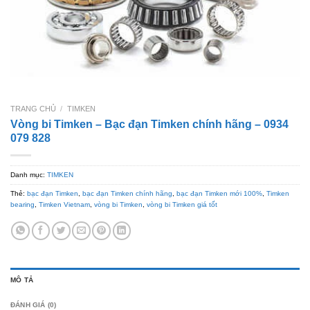
TRANG CHỦ
/
TIMKEN
Vòng bi Timken – Bạc đạn Timken chính hãng – 0934
079 828
Danh mục:
TIMKEN
Thẻ:
bạc đạn Timken
,
bạc đạn Timken chính hãng
,
bạc đạn Timken mới 100%
,
Timken
bearing
,
Timken Vietnam
,
vòng bi Timken
,
vòng bi Timken giá tốt
MÔ TẢ
ĐÁNH GIÁ (0)