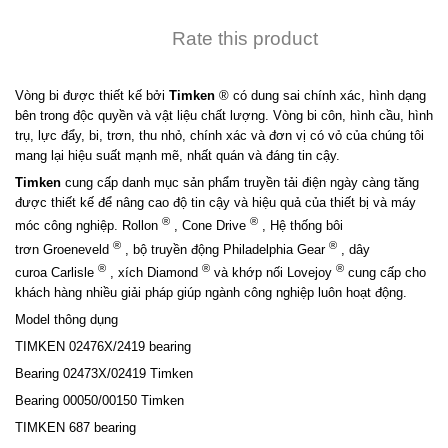
Rate this product
Vòng bi được thiết kế bởi
Timken
® có dung sai chính xác, hình dạng
bên trong độc quyền và vật liệu chất lượng. Vòng bi côn, hình cầu, hình
trụ, lực đẩy, bi, trơn, thu nhỏ, chính xác và đơn vị có vỏ của chúng tôi
mang lại hiệu suất mạnh mẽ, nhất quán và đáng tin cậy.
Timken
cung cấp danh mục sản phẩm truyền tải điện ngày càng tăng
được thiết kế để nâng cao độ tin cậy và hiệu quả của thiết bị và máy
®
®
móc công nghiệp. Rollon
, Cone Drive
, Hệ thống bôi
®
®
trơn Groeneveld
, bộ truyền động Philadelphia Gear
, dây
®
®
®
curoa Carlisle
, xích Diamond
và khớp nối Lovejoy
cung cấp cho
khách hàng nhiều giải pháp giúp ngành công nghiệp luôn hoạt động.
Model thông dụng
TIMKEN 02476X/2419 bearing
Bearing 02473X/02419 Timken
Bearing 00050/00150 Timken
TIMKEN 687 bearing