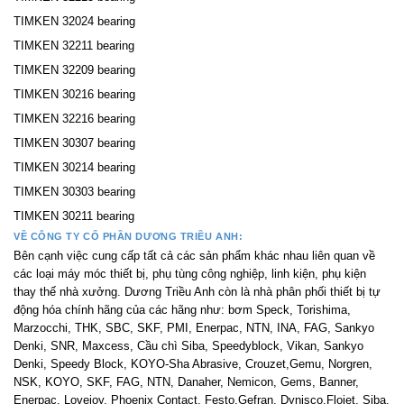
TIMKEN 32024 bearing
TIMKEN 32211 bearing
TIMKEN 32209 bearing
TIMKEN 30216 bearing
TIMKEN 32216 bearing
TIMKEN 30307 bearing
TIMKEN 30214 bearing
TIMKEN 30303 bearing
TIMKEN 30211 bearing
VỀ CÔNG TY CỔ PHẦN DƯƠNG TRIỀU ANH:
Bên cạnh việc cung cấp tất cả các sản phẩm khác nhau liên quan về
các loại máy móc thiết bị, phụ tùng công nghiệp, linh kiện, phụ kiện
thay thế nhà xưởng. Dương Triều Anh còn là nhà phân phối thiết bị tự
động hóa chính hãng của các hãng như: bơm Speck, Torishima,
Marzocchi, THK, SBC, SKF, PMI, Enerpac, NTN, INA, FAG, Sankyo
Denki, SNR, Maxcess, Cầu chì Siba, Speedyblock, Vikan, Sankyo
Denki, Speedy Block, KOYO-Sha Abrasive, Crouzet,Gemu, Norgren,
NSK, KOYO, SKF, FAG, NTN, Danaher, Nemicon, Gems, Banner,
Enerpac, Lovejoy, Phoenix Contact, Festo,Gefran, Dynisco,Flojet, Siba,