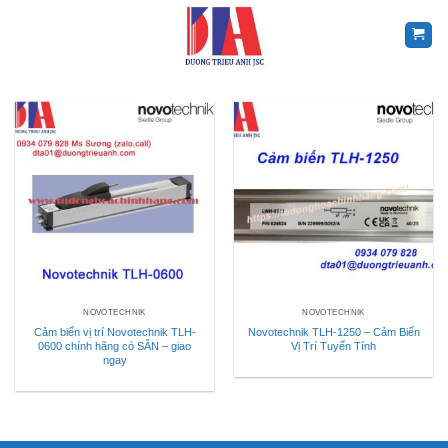
Skip
to
content
NOVOTECHNIK
NOVOTECHNIK
Cảm biến vị trí Novotechnik TLH-
Novotechnik TLH-1250 – Cảm Biến
0600 chính hãng có SẴN – giao
Vị Trí Tuyến Tính
ngay