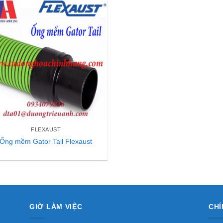
FLEXAUST
Ống mềm Gator Tail Flexaust
GIỜ LÀM VIỆC
CHÍ