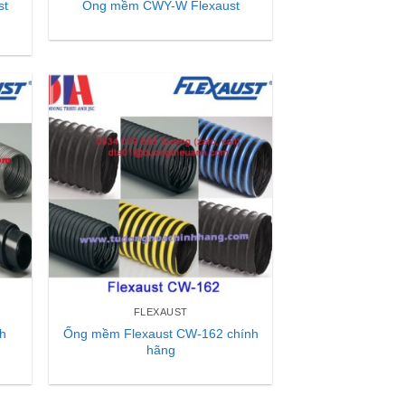
st
Ống mềm CWY-W Flexaust
FLEXAUST
nh
Ống mềm Flexaust CW-162 chính
hãng