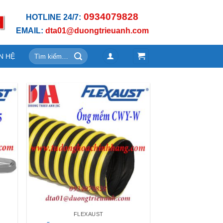
0934079828
HOTLINE 24/7:
EMAIL:
dta01@duongtrieuanh.com
Tìm
N HỆ
kiếm:
FLEXAUST