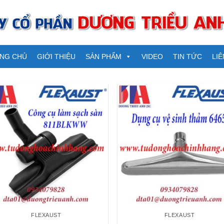
NG CHỦ
GIỚI THIỆU
SẢN PHẨM
VIDEO
TIN TỨC
LIÊ
FLEXAUST
FLEXAUST