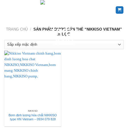
Skip
to
content
TRANG CHỦ
/
SẢN PHẨM ĐƯỢC GẮN THẺ “NIKKISO VIETNAM”
LỌC
NIKKISO
Bơm định lượng hóa chất NIKKISO
type HN Vietnam – 0934 079 828