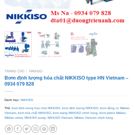
TRANG CHỦ
/
NIKKISO
Bơm định lượng hóa chất NIKKISO type HN Vietnam –
0934 079 828
Danh mục:
NIKKISO
Thẻ:
bom dinh luong hoa chat NIKKISO
,
bơm định lượng NIKKISO
,
bơm động cơ Nikkiso
Vietnam
,
bơm hóa chất NIKKISO
,
bom mang NIKKISO chinh hang
,
bơm piston Nikkiso
,
Nikkiso motor
,
NIKKISO pump
,
NIKKISO Vietnam
,
Nikkiso Vietnam chinh hang