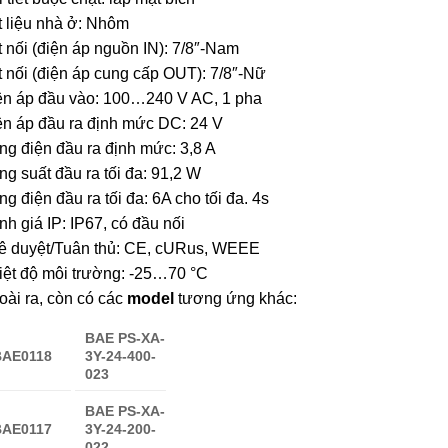
t liệu nhà ở: Nhôm
 nối (điện áp nguồn IN): 7/8″-Nam
 nối (điện áp cung cấp OUT): 7/8″-Nữ
ện áp đầu vào: 100…240 V AC, 1 pha
ện áp đầu ra định mức DC: 24 V
g điện đầu ra định mức: 3,8 A
g suất đầu ra tối đa: 91,2 W
g điện đầu ra tối đa: 6A cho tối đa. 4s
h giá IP: IP67, có đầu nối
ê duyệt/Tuân thủ: CE, cURus, WEEE
iệt độ môi trường: -25…70 °C
ài ra, còn có các
model
tương ứng khác:
BAE PS-XA-
BAE0118
3Y-24-400-
023
BAE PS-XA-
BAE0117
3Y-24-200-
022