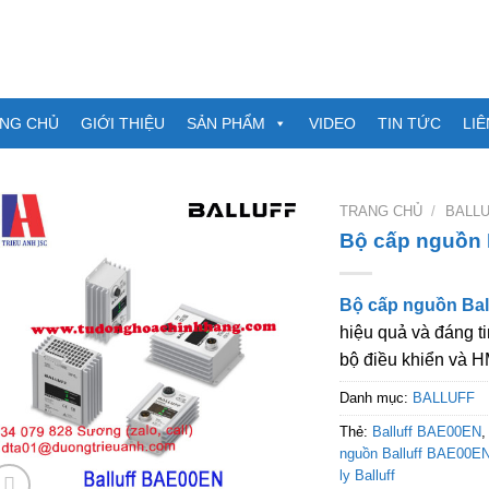
NG CHỦ
GIỚI THIỆU
SẢN PHẨM
VIDEO
TIN TỨC
LIÊ
TRANG CHỦ
/
BALL
Bộ cấp nguồn 
Bộ cấp nguồn Ba
hiệu quả và đáng t
bộ điều khiển và H
Danh mục:
BALLUFF
Thẻ:
Balluff BAE00EN
nguồn Balluff BAE00E
ly Balluff