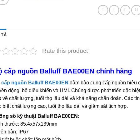
 TẢ
Rate this product
ộ cấp nguồn Balluff BAE00EN chính hãng
 cấp nguồn Balluff BAE00EN
đảm bảo cung cấp nguồn hiệu qu
yền động, bộ điều khiển và HMI. Chúng được phát triển đặc biệ
 về chất lượng, tuổi thọ lâu dài và khả năng chẩn đoán. Các t
 biệt chất lượng cao, tuổi thọ lâu dài và giám sát tích hợp.
ông số kỹ thuật Balluff BAE00EN:
ch thước: 85,4x57x139mm
iên bản: IP67
 tiết buộc chặt: lắp mặt bích