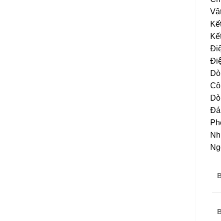
Vậ
Kết
Kết
Đi
Đi
Dòn
Côn
Dòn
Đán
Ph
Nh
Ngo