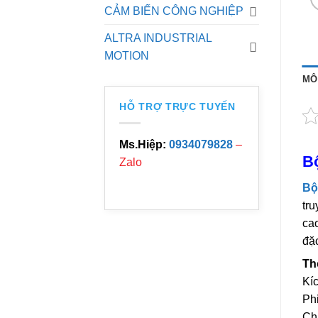
CẢM BIẾN CÔNG NGHIỆP
ALTRA INDUSTRIAL
MOTION
MÔ
HỖ TRỢ TRỰC TUYẾN
Ms.Hiệp:
0934079828
–
B
Zalo
Bộ
tru
cao
đặc
Th
Kí
Ph
Chi