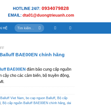
0934079828
HOTLINE 24/7:
EMAIL:
dta01@duongtrieuanh.com
Tìm
N HỆ
kiếm:
UFF
Balluff BAE00EN chính hãng
lluff BAE00EN
đảm bảo cung cấp nguồn
in cậy cho các cảm biến, bộ truyền động,
MI.
,
Balluff Viet Nam
,
bo cap nguon Balluff
,
Bộ cấp
N
,
Bộ cấp nguồn Balluff BAE00EN chính hãng
,
dai