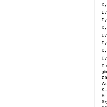
Dy
Dy
Dy
Dy
Dy
Dy
Dy
Dy
Dươ
giớ
Cô
We
Đị
Em
Sk