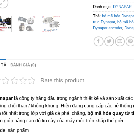
Danh mục:
DYNAPAR
Thẻ:
bộ mã hóa Dynapa
truc Dynapar
,
bộ mã hó
Dynapar encoder
,
Dyna
 TẢ
ĐÁNH GIÁ (0)
Rate this product
napar
là công ty hàng đầu trong ngành thiết kế và sản xuất cá
ng chổi than / không khung. Hiện đang cung cấp các hệ thống gi
h tốt nhất trong lớp với giá cả phải chăng,
bộ mã hóa quay từ t
n giúp nâng cao độ tin cậy của máy móc trên khắp thế giới.
del sản phẩm