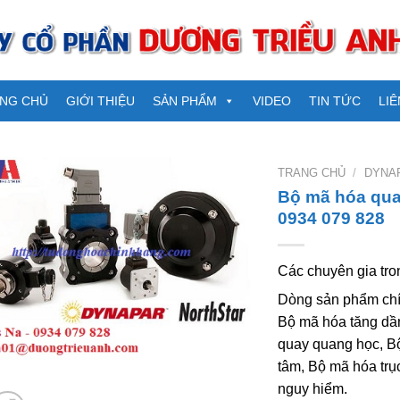
NG CHỦ
GIỚI THIỆU
SẢN PHẨM
VIDEO
TIN TỨC
LIÊ
TRANG CHỦ
/
DYNA
Bộ mã hóa qua
0934 079 828
Các chuyên gia tro
Dòng sản phẩm chín
Bộ mã hóa tăng dần
quay quang học, Bộ
tâm, Bộ mã hóa trụ
nguy hiểm.