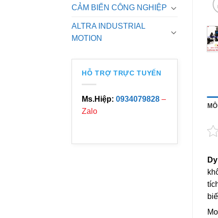
CẢM BIẾN CÔNG NGHIỆP
ALTRA INDUSTRIAL
MOTION
HỖ TRỢ TRỰC TUYẾN
Ms.Hiệp:
0934079828
–
MÔ
Zalo
Dy
khô
tíc
biế
Mo