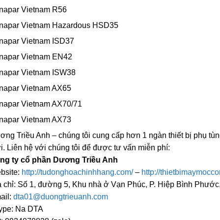
napar Vietnam R56
napar Vietnam Hazardous HSD35
napar Vietnam ISD37
napar Vietnam EN42
napar Vietnam ISW38
napar Vietnam AX65
napar Vietnam AX70/71
napar Vietnam AX73
ng Triều Anh – chúng tôi cung cấp hơn 1 ngàn thiết bị phụ tùn
i. Liên hệ với chúng tôi để được tư vấn miễn phí:
ng ty cổ phần Dương Triều Anh
bsite:
http://tudonghoachinhhang.com/
–
http://thietbimaymocc
a chỉ: Số 1, đường 5, Khu nhà ở Vạn Phúc, P. Hiệp Bình Phướ
ail:
dta01@duongtrieuanh.com
ype: Na DTA