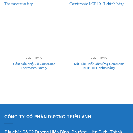
COMITRONIC
COMITRONIC
Cảm biến nhiệt độ Comitronic
Nút điều khiển cảm ứng Comitronic
Thermostat safety
KOB101T chính hãng
CÔNG TY CỔ PHẦN DƯƠNG TRIỀU ANH
Địa chỉ
: Số 02 Đường Hiệp Bình, Phường Hiệp Bình, Thành