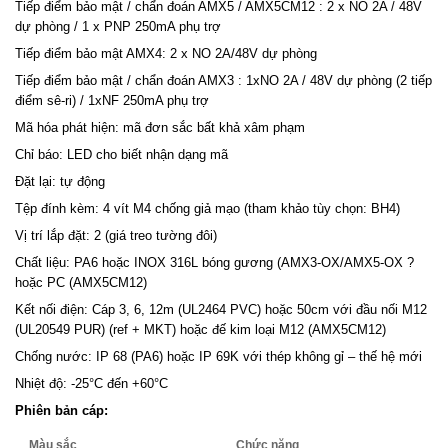
Tiếp điểm bảo mật / chẩn đoán AMX5 / AMX5CM12 : 2 x NO 2A / 48V
dự phòng / 1 x PNP 250mA phụ trợ
Tiếp điểm bảo mật AMX4: 2 x NO 2A/48V dự phòng
Tiếp điểm bảo mật / chẩn đoán AMX3 : 1xNO 2A / 48V dự phòng (2 tiếp
điểm sê-ri) / 1xNF 250mA phụ trợ
Mã hóa phát hiện: mã đơn sắc bất khả xâm phạm
Chỉ báo: LED cho biết nhận dạng mã
Đặt lại: tự động
Tệp đính kèm: 4 vít M4 chống giả mạo (tham khảo tùy chọn: BH4)
Vị trí lắp đặt: 2 (giá treo tường đôi)
Chất liệu: PA6 hoặc INOX 316L bóng gương (AMX3-OX/AMX5-OX ?
hoặc PC (AMX5CM12)
Kết nối điện: Cáp 3, 6, 12m (UL2464 PVC) hoặc 50cm với đầu nối M12
(UL20549 PUR) (ref + MKT) hoặc đế kim loại M12 (AMX5CM12)
Chống nước: IP 68 (PA6) hoặc IP 69K với thép không gỉ – thế hệ mới
Nhiệt độ: -25°C đến +60°C
Phiên bản cáp:
Màu sắc
Chức năng