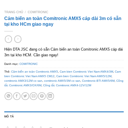
TRANG CHỦ
/
COMITRONIC
Cảm biến an toàn Comitronic AMX5 cáp dài 3m có sẵn
tại kho HCm giao ngay
Hiện DTA JSC đang có sẵn Cảm biến an toàn Comitronic AMX5 cáp dài
3m tại kho HCM. Cần giao ngay!
Danh mục:
COMITRONIC
Thẻ:
Cảm biến an toàn Comitronic AMX5
,
Cam bien Comitronic Viet Nam AMX4/3M
,
Cam
bien Comitronic Viet Nam AMX5 CM12
,
Cam bien Comitronic Viet Nam AMX5/12M
,
comitronic AMX3/12M co san
,
comitronic AMX5/3M co san
,
Comitronic-BTI AMX5/6M
,
Công
tắc Comitronic AMX3/OX/6M
,
Công tắc Comitronic AMX4-12V/12M
MÔ TẢ