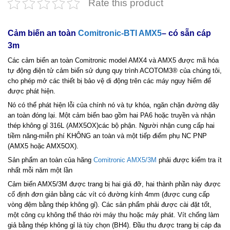
Rate this product
Cảm biến an toàn
Comitronic-BTI AMX5
– có sẵn cáp
3m
Các cảm biến an toàn Comitronic model AMX4 và AMX5 được mã hóa
tự động điện tử cảm biến sử dụng quy trình ACOTOM3® của chúng tôi,
cho phép mở các thiết bị bảo vệ di động trên các máy nguy hiểm để
được phát hiện.
Nó có thể phát hiện lỗi của chính nó và tự khóa, ngăn chặn đường dây
an toàn đóng lại. Một cảm biến bao gồm hai PA6 hoặc truyền và nhận
thép không gỉ 316L (AMX5OX)các bộ phận. Người nhận cung cấp hai
tiềm năng-miễn phí KHÔNG an toàn và một tiếp điểm phụ NC PNP
(AMX5 hoặc AMX5OX).
Sản phẩm an toàn của hãng
Comitronic AMX5/3M
phải được kiểm tra ít
nhất mỗi năm một lần
Cảm biến AMX5/3M được trang bị hai giá đỡ, hai thành phần này được
cố định đơn giản bằng các vít có đường kính 4mm (được cung cấp
vòng đệm bằng thép không gỉ). Các sản phẩm phải được cài đặt tốt,
một công cụ không thể tháo rời máy thu hoặc máy phát. Vít chống làm
giả bằng thép không gỉ là tùy chọn (BH4). Đầu thu được trang bị cáp đa