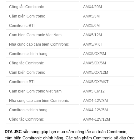
Công tắc Comitronic
AMX4/20M
Cảm biến Comitronic
AMX5/3M
Comitronic-BTI
AMX5/6M
Cam bien Comitronic Viet Nam
AMX5/12M
Nha cung cap cam bien Comitronic
AMX5/MKT
Comitronic chinh hang
AMX5/OX/3M
Công tắc Comitronic
AMX5/OX/6M
Cảm biến Comitronic
AMX5/OX/12M
Comitronic-BTI
AMX5/OX/MKT
Cam bien Comitronic Viet Nam
AMX5 CM12
Nha cung cap cam bien Comitronic
AMX4-12V/3M
Comitronic chinh hang
AMX4-12V/6M
Công tắc Comitronic
AMX4-12V/12M
DTA JSC
sẵn sàng giúp bạn mua sắm công tắc an toàn Comitronic,
cảm biến Comitronic chính hãng. Các sản phẩm Comitronic sẽ đáp ứng