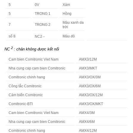
5
0V
Xám
5
TRONG 1
Hồng
Màu xanh da
7
TRONG 2
trời
_
số 8
Màu đỏ
NC2
2
NC
: chân không được kết nối
Cam bien Comitronic Viet Nam
AMX3/12M
Nha cung cap cam bien Comitronic
AMX3/MKT
Comitronic chinh hang
AMX3/OX/3M
Công tắc Comitronic
AMX3/OX/6M
Cảm biến Comitronic
AMX3/OX/12M
Comitronic-BTI
AMX3/OX/MKT
Cam bien Comitronic Viet Nam
AMX4/3M
Nha cung cap cam bien Comitronic
AMX4/6M
Comitronic chinh hang
AMX4/12M