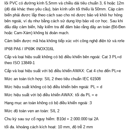
lõi PVC có đường kính 5,5mm và chiều dài tiêu chuẩn 3, 6 hoặc 12m
(độ dài khác theo yêu cầu), bán kính uốn tối thiểu là 50mm. Cáp cảm
biến phải được lắp theo cách sao cho nó được bảo vệ khỏi hư hỏng
bên ngoài, ví dụ như bằng cách sử dụng lớp bảo vệ cơ học. Sau khi
đấu dây cảm biến, hãy kiểm tra để đảm bảo rằng dây an toàn (Đỏ-Đen
hoặc Cam-Xám) không bị đoản mạch.
Cảm biến được mã hóa không tiếp xúc với công nghệ điện tử và rơle
IP68 PA6 / IP69K INOX316L
Cấp và loại hiệu suất không có bộ điều khiển bên ngoài: Cat 3 PL=d
theo ISO 13849-1
Cấp và loại hiệu suất với bộ điều khiển AWAX: Cat 4 cho đến PL=e
Mức an toàn tích hợp: SIL 2 theo tiêu chuẩn IEC 61508
Mức hiệu suất không có bộ điều khiển bên ngoài: PL = d
Mức hiệu suất với bộ điều khiển AWAX: tối đa PL = e
Hạng mục an toàn không có bộ điều khiển ngoài :3
Mức độ toàn vẹn an toàn: SIL 2
Chu kỳ sau sự cố nguy hiểm: B10d = 2.000.000 tại 2A
tối đa. khoảng cách kích hoạt: 10 mm, độ trễ 2 mm