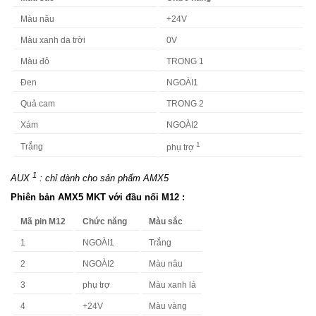
Màu nâu
+24V
Màu xanh da trời
0V
Màu đỏ
TRONG 1
Đen
NGOÀI1
Quả cam
TRONG 2
Xám
NGOÀI2
1
Trắng
phụ trợ
1
AUX
: chỉ dành cho sản phẩm AMX5
Phiên bản AMX5 MKT với đầu nối M12 :
Mã pin M12
Chức năng
Màu sắc
1
NGOÀI1
Trắng
2
NGOÀI2
Màu nâu
3
phụ trợ
Màu xanh lá
4
+24V
Màu vàng