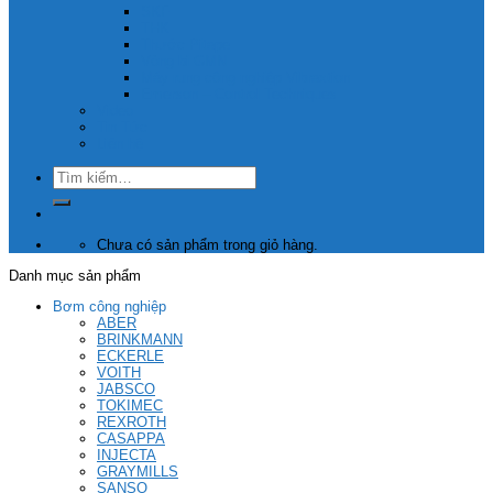
SKF
THK
Thước Pitape
Vòng bi GMN
Máy rung công nghiệp Vibraxtion
Emerson – Control Techniques
Video
Tin Tức
Liên hệ
Tìm
kiếm:
Chưa có sản phẩm trong giỏ hàng.
Danh mục sản phẩm
Bơm công nghiệp
ABER
BRINKMANN
ECKERLE
VOITH
JABSCO
TOKIMEC
REXROTH
CASAPPA
INJECTA
GRAYMILLS
SANSO