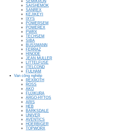
SEMIKRON
SAISHEMOK
SANREX
KEJIKEYI
IXYS
POWERSEM
POWEREX
PWRX
TECHSEM
SIBA
BUSSMANN
FERRAZ
HINODE
JEAN MULLER
LITTELFUSE
ITELCOND
FULHAM
Van công nghiệp
REXROTH
ROSS
AKO
FUJIKURA
ARGO-HYTOS
ARIS
HEB
BARKSDALE
UNIVER
AVENTICS
HOERBIGER
TOPWORX