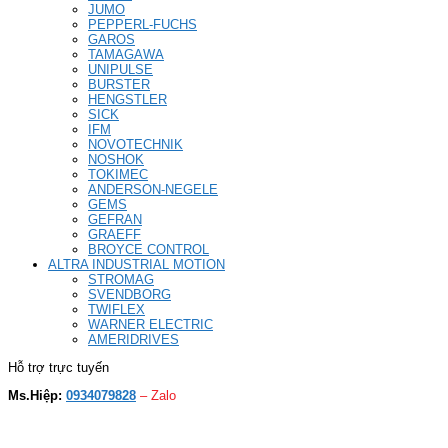
JUMO
PEPPERL-FUCHS
GAROS
TAMAGAWA
UNIPULSE
BURSTER
HENGSTLER
SICK
IFM
NOVOTECHNIK
NOSHOK
TOKIMEC
ANDERSON-NEGELE
GEMS
GEFRAN
GRAEFF
BROYCE CONTROL
ALTRA INDUSTRIAL MOTION
STROMAG
SVENDBORG
TWIFLEX
WARNER ELECTRIC
AMERIDRIVES
Hỗ trợ trực tuyến
Ms.Hiệp:
0934079828
– Zalo