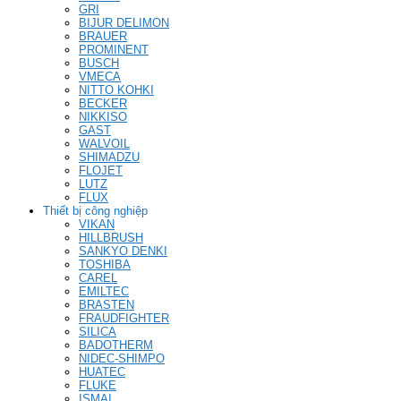
GRI
BIJUR DELIMON
BRAUER
PROMINENT
BUSCH
VMECA
NITTO KOHKI
BECKER
NIKKISO
GAST
WALVOIL
SHIMADZU
FLOJET
LUTZ
FLUX
Thiết bị công nghiệp
VIKAN
HILLBRUSH
SANKYO DENKI
TOSHIBA
CAREL
EMILTEC
BRASTEN
FRAUDFIGHTER
SILICA
BADOTHERM
NIDEC-SHIMPO
HUATEC
FLUKE
ISMAI