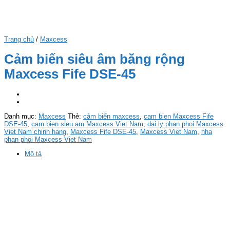
Trang chủ
/
Maxcess
Cảm biến siêu âm băng rộng
Maxcess Fife DSE-45
Danh mục:
Maxcess
Thẻ:
cảm biến maxcess
,
cam bien Maxcess Fife
DSE-45
,
cam bien sieu am Maxcess Viet Nam
,
dai ly phan phoi Maxcess
Viet Nam chinh hang
,
Maxcess Fife DSE-45
,
Maxcess Viet Nam
,
nha
phan phoi Maxcess Viet Nam
Mô tả