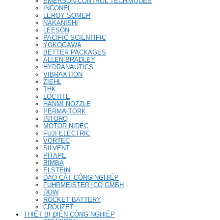
EMERSON-CONTROL TECHNIQUES
INCONEL
LEROY SOMER
NAKANISHI
LEESON
PACIFIC SCIENTIFIC
YOKOGAWA
BETTER PACKAGES
ALLEN-BRADLEY
HYDRANAUTICS
VIBRAXTION
ZIEHL
THK
LOCTITE
HANMI NOZZLE
PERMA-TORK
INTORQ
MOTOR NIDEC
FUJI ELECTRIC
VORTEC
SILVENT
PITAPE
BIMBA
ELSTEIN
DAO CẮT CÔNG NGHIỆP
FUHRMEISTER+CO GMBH
DOW
ROCKET BATTERY
CROUZET
THIẾT BỊ ĐIỆN CÔNG NGHIỆP