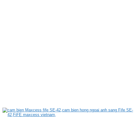
Maxcess
Cảm biến hồng ngoại FIFE SE-42/Maxcess giá tốt – 0934 079 828