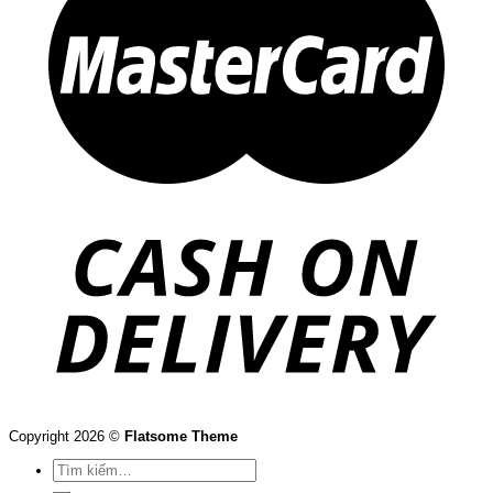
Copyright 2026 ©
Flatsome Theme
Tìm
kiếm:
Trang Chủ
Giới Thiệu
Sản phẩm
BSQ
BYK
XYLEM + EVOQUA
Fuchs Umwelttechnik
CABUR
Cảm biến IFM
Cầu chì Ferraz
Cầu chì Siba
CPC
FESTO
Inconel
Khớp nối LoveJoy
Leroy Somer
Maxcess
Máy bơm Marzocchi