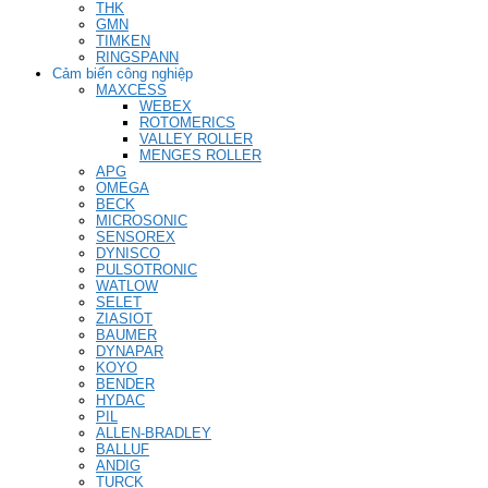
THK
GMN
TIMKEN
RINGSPANN
Cảm biến công nghiệp
MAXCESS
WEBEX
ROTOMERICS
VALLEY ROLLER
MENGES ROLLER
APG
OMEGA
BECK
MICROSONIC
SENSOREX
DYNISCO
PULSOTRONIC
WATLOW
SELET
ZIASIOT
BAUMER
DYNAPAR
KOYO
BENDER
HYDAC
PIL
ALLEN-BRADLEY
BALLUF
ANDIG
TURCK