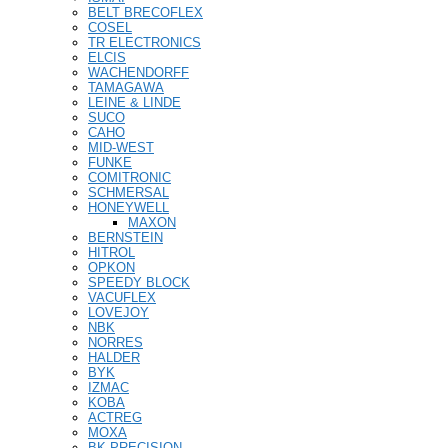
BELT BRECOFLEX
COSEL
TR ELECTRONICS
ELCIS
WACHENDORFF
TAMAGAWA
LEINE & LINDE
SUCO
CAHO
MID-WEST
FUNKE
COMITRONIC
SCHMERSAL
HONEYWELL
MAXON
BERNSTEIN
HITROL
OPKON
SPEEDY BLOCK
VACUFLEX
LOVEJOY
NBK
NORRES
HALDER
BYK
IZMAC
KOBA
ACTREG
MOXA
BK PRECISION