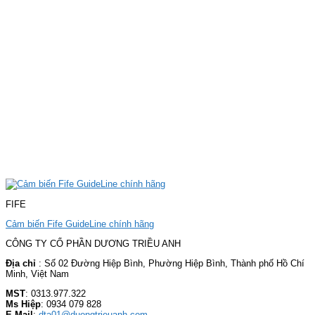
FIFE
Cảm biến Fife GuideLine chính hãng
CÔNG TY CỔ PHẦN DƯƠNG TRIỀU ANH
Địa chỉ
: Số 02 Đường Hiệp Bình, Phường Hiệp Bình, Thành phố Hồ Chí
Minh, Việt Nam
MST
: 0313.977.322
Ms Hiệp
: 0934 079 828
E Mail
:
dta01@duongtrieuanh.com
GIỜ LÀM VIỆC
Thứ 2 – 7: 8h00 – 12h00 và 13h00 – 17h00
CN & Ngày lễ: Nghỉ
CHÍNH SÁCH BẢO MẬT & THANH TOÁN
Chính sách bảo mật thông tin
Chính sách bán hàng