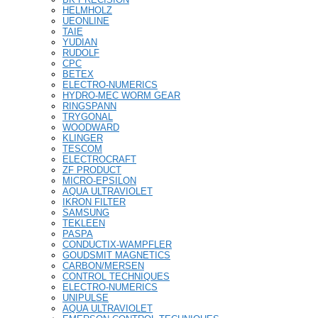
HELMHOLZ
UEONLINE
TAIE
YUDIAN
RUDOLF
CPC
BETEX
ELECTRO-NUMERICS
HYDRO-MEC WORM GEAR
RINGSPANN
TRYGONAL
WOODWARD
KLINGER
TESCOM
ELECTROCRAFT
ZF PRODUCT
MICRO-EPSILON
AQUA ULTRAVIOLET
IKRON FILTER
SAMSUNG
TEKLEEN
PASPA
CONDUCTIX-WAMPFLER
GOUDSMIT MAGNETICS
CARBON/MERSEN
CONTROL TECHNIQUES
ELECTRO-NUMERICS
UNIPULSE
AQUA ULTRAVIOLET