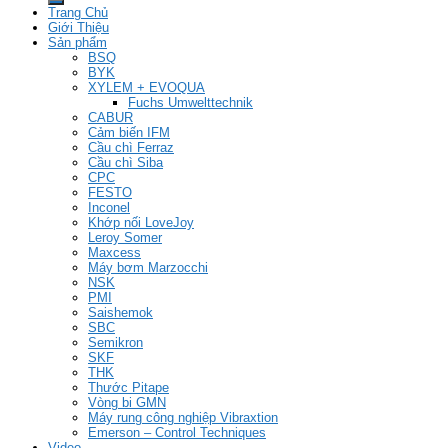
NSK
PMI
Saishemok
SBC
Semikron
SKF
THK
Thước Pitape
Vòng bi GMN
Máy rung công nghiệp Vibraxtion
Emerson – Control Techniques
Video
Tin Tức
Liên hệ
Đăng nhập
CÔNG TY CỔ PHẦN DƯƠNG TRIỀU
ANH
Hotline: 0934079828
Đăng nhập
Tên tài khoản hoặc địa chỉ email
*
Mật khẩu
*
Ghi nhớ mật khẩu
Đăng nhập