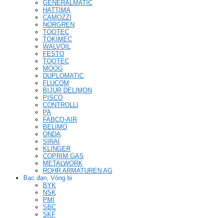
GENERALMATIC
HATTIMA
CAMOZZI
NORGREN
TOOTEC
TOKIMEC
WALVOIL
FESTO
TOOTEC
MOOG
DUPLOMATIC
FLUCOM
BIJUR DELIMON
PISCO
CONTROLLI
PA
FABCO-AIR
BELIMO
ONDA
SIRAI
KLINGER
COPRIM GAS
METALWORK
ROHR ARMATUREN AG
Bạc đạn, Vòng bi
BYK
NSK
PMI
SBC
SKF