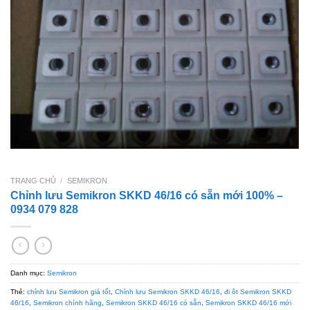
TRANG CHỦ
/
SEMIKRON
Chỉnh lưu Semikron SKKD 46/16 có sẵn mới 100% –
0934 079 828
Danh mục:
Semikron
Thẻ:
chỉnh lưu Semikron giá tốt
,
Chỉnh lưu Semikron SKKD 46/16
,
đi ôt Semikron SKKD
46/16
,
Semikron chính hãng
,
Semikron SKKD 46/16 có sẵn
,
Semikron SKKD 46/16 mới