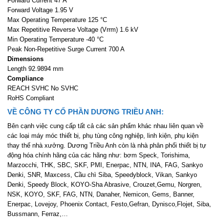
Forward Current 47 A
Forward Voltage 1.95 V
Max Operating Temperature 125 °C
Max Repetitive Reverse Voltage (Vrrm) 1.6 kV
Min Operating Temperature -40 °C
Peak Non-Repetitive Surge Current 700 A
Dimensions
Length 92.9894 mm
Compliance
REACH SVHC No SVHC
RoHS Compliant
VỀ CÔNG TY CỔ PHẦN DƯƠNG TRIỀU ANH:
Bên cạnh việc cung cấp tất cả các sản phẩm khác nhau liên quan về
các loại máy móc thiết bị, phụ tùng công nghiệp, linh kiện, phụ kiện
thay thế nhà xưởng. Dương Triều Anh còn là nhà phân phối thiết bị tự
động hóa chính hãng của các hãng như: bơm Speck, Torishima,
Marzocchi, THK, SBC, SKF, PMI, Enerpac, NTN, INA, FAG, Sankyo
Denki, SNR, Maxcess, Cầu chì Siba, Speedyblock, Vikan, Sankyo
Denki, Speedy Block, KOYO-Sha Abrasive, Crouzet,Gemu, Norgren,
NSK, KOYO, SKF, FAG, NTN, Danaher, Nemicon, Gems, Banner,
Enerpac, Lovejoy, Phoenix Contact, Festo,Gefran, Dynisco,Flojet, Siba,
Bussmann, Ferraz,…