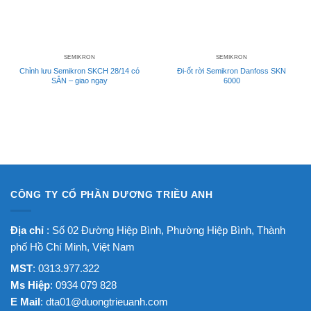
SEMIKRON
SEMIKRON
Chỉnh lưu Semikron SKCH 28/14 có
Đi-ốt rời Semikron Danfoss SKN
SẴN – giao ngay
6000
CÔNG TY CỔ PHẦN DƯƠNG TRIỀU ANH
Địa chỉ
: Số 02 Đường Hiệp Bình, Phường Hiệp Bình, Thành
phố Hồ Chí Minh, Việt Nam
MST
: 0313.977.322
Ms Hiệp
: 0934 079 828
E Mail
:
dta01@duongtrieuanh.com