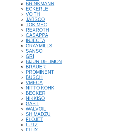
BRINKMANN
ECKERLE
VOITH
JABSCO
TOKIMEC
REXROTH
CASAPPA
INJECTA
GRAYMILLS
SANSO
GRI
BIJUR DELIMON
BRAUER
PROMINENT
BUSCH
VMECA
NITTO KOHKI
BECKER
NIKKISO
GAST
WALVOIL
SHIMADZU
FLOJET
LUTZ
FLUX