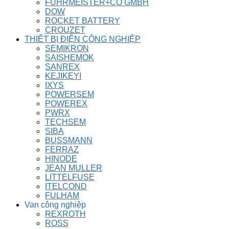
FUHRMEISTER+CO GMBH
DOW
ROCKET BATTERY
CROUZET
THIẾT BỊ ĐIỆN CÔNG NGHIỆP
SEMIKRON
SAISHEMOK
SANREX
KEJIKEYI
IXYS
POWERSEM
POWEREX
PWRX
TECHSEM
SIBA
BUSSMANN
FERRAZ
HINODE
JEAN MULLER
LITTELFUSE
ITELCOND
FULHAM
Van công nghiệp
REXROTH
ROSS