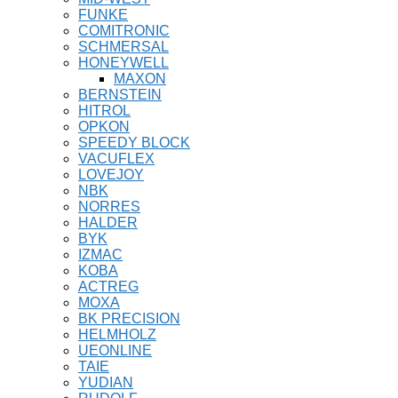
FUNKE
COMITRONIC
SCHMERSAL
HONEYWELL
MAXON
BERNSTEIN
HITROL
OPKON
SPEEDY BLOCK
VACUFLEX
LOVEJOY
NBK
NORRES
HALDER
BYK
IZMAC
KOBA
ACTREG
MOXA
BK PRECISION
HELMHOLZ
UEONLINE
TAIE
YUDIAN