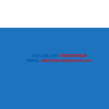
0934079828
HOTLINE 24/7:
EMAIL:
dta01@duongtrieuanh.com