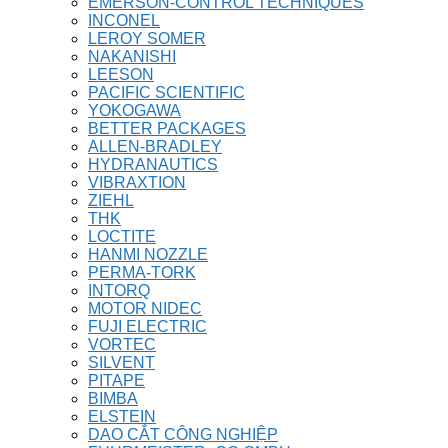
EMERSON-CONTROL TECHNIQUES
INCONEL
LEROY SOMER
NAKANISHI
LEESON
PACIFIC SCIENTIFIC
YOKOGAWA
BETTER PACKAGES
ALLEN-BRADLEY
HYDRANAUTICS
VIBRAXTION
ZIEHL
THK
LOCTITE
HANMI NOZZLE
PERMA-TORK
INTORQ
MOTOR NIDEC
FUJI ELECTRIC
VORTEC
SILVENT
PITAPE
BIMBA
ELSTEIN
DAO CẮT CÔNG NGHIỆP