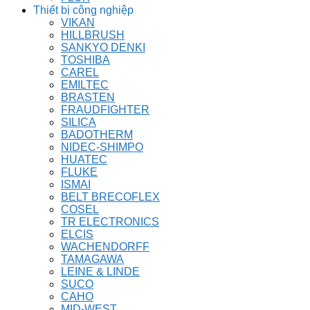
Thiết bị công nghiệp
VIKAN
HILLBRUSH
SANKYO DENKI
TOSHIBA
CAREL
EMILTEC
BRASTEN
FRAUDFIGHTER
SILICA
BADOTHERM
NIDEC-SHIMPO
HUATEC
FLUKE
ISMAI
BELT BRECOFLEX
COSEL
TR ELECTRONICS
ELCIS
WACHENDORFF
TAMAGAWA
LEINE & LINDE
SUCO
CAHO
MID-WEST