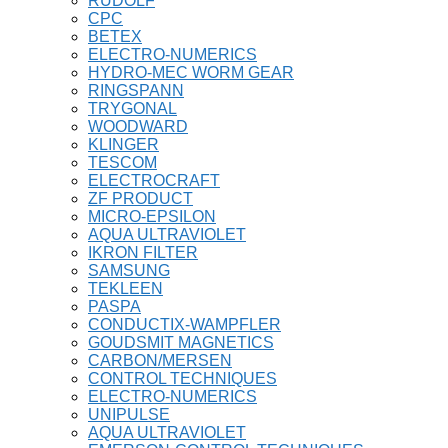
RUDOLF
CPC
BETEX
ELECTRO-NUMERICS
HYDRO-MEC WORM GEAR
RINGSPANN
TRYGONAL
WOODWARD
KLINGER
TESCOM
ELECTROCRAFT
ZF PRODUCT
MICRO-EPSILON
AQUA ULTRAVIOLET
IKRON FILTER
SAMSUNG
TEKLEEN
PASPA
CONDUCTIX-WAMPFLER
GOUDSMIT MAGNETICS
CARBON/MERSEN
CONTROL TECHNIQUES
ELECTRO-NUMERICS
UNIPULSE
AQUA ULTRAVIOLET