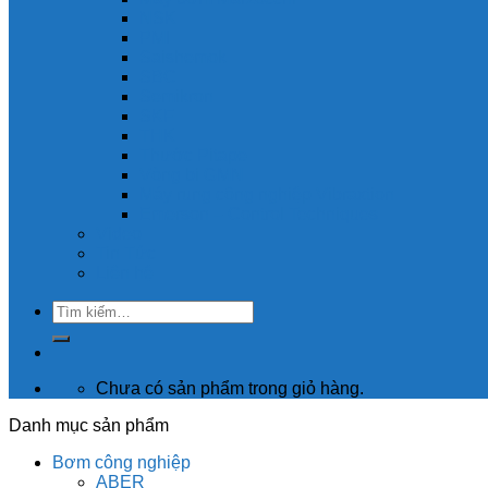
NSK
PMI
Saishemok
SBC
Semikron
SKF
THK
Thước Pitape
Vòng bi GMN
Máy rung công nghiệp Vibraxtion
Emerson – Control Techniques
Video
Tin Tức
Liên hệ
Tìm
kiếm:
Chưa có sản phẩm trong giỏ hàng.
Danh mục sản phẩm
Bơm công nghiệp
ABER