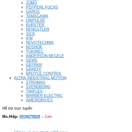
JUMO
PEPPERL-FUCHS
GAROS
TAMAGAWA
UNIPULSE
BURSTER
HENGSTLER
SICK
IFM
NOVOTECHNIK
NOSHOK
TOKIMEC
ANDERSON-NEGELE
GEMS
GEFRAN
GRAEFF
BROYCE CONTROL
ALTRA INDUSTRIAL MOTION
STROMAG
SVENDBORG
TWIFLEX
WARNER ELECTRIC
AMERIDRIVES
Hỗ trợ trực tuyến
Ms.Hiệp:
0934079828
– Zalo