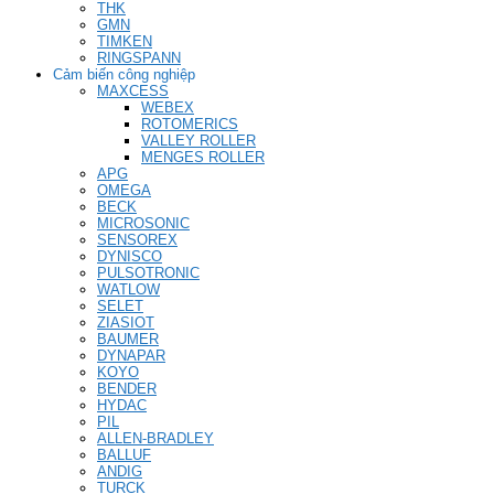
THK
GMN
TIMKEN
RINGSPANN
Cảm biến công nghiệp
MAXCESS
WEBEX
ROTOMERICS
VALLEY ROLLER
MENGES ROLLER
APG
OMEGA
BECK
MICROSONIC
SENSOREX
DYNISCO
PULSOTRONIC
WATLOW
SELET
ZIASIOT
BAUMER
DYNAPAR
KOYO
BENDER
HYDAC
PIL
ALLEN-BRADLEY
BALLUF
ANDIG
TURCK