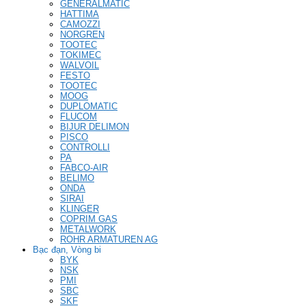
GENERALMATIC
HATTIMA
CAMOZZI
NORGREN
TOOTEC
TOKIMEC
WALVOIL
FESTO
TOOTEC
MOOG
DUPLOMATIC
FLUCOM
BIJUR DELIMON
PISCO
CONTROLLI
PA
FABCO-AIR
BELIMO
ONDA
SIRAI
KLINGER
COPRIM GAS
METALWORK
ROHR ARMATUREN AG
Bạc đạn, Vòng bi
BYK
NSK
PMI
SBC
SKF