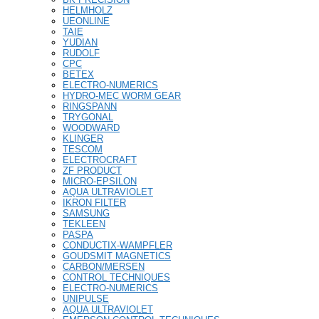
HELMHOLZ
UEONLINE
TAIE
YUDIAN
RUDOLF
CPC
BETEX
ELECTRO-NUMERICS
HYDRO-MEC WORM GEAR
RINGSPANN
TRYGONAL
WOODWARD
KLINGER
TESCOM
ELECTROCRAFT
ZF PRODUCT
MICRO-EPSILON
AQUA ULTRAVIOLET
IKRON FILTER
SAMSUNG
TEKLEEN
PASPA
CONDUCTIX-WAMPFLER
GOUDSMIT MAGNETICS
CARBON/MERSEN
CONTROL TECHNIQUES
ELECTRO-NUMERICS
UNIPULSE
AQUA ULTRAVIOLET