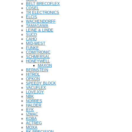
BELT BRECOFLEX
COSEL
TR ELECTRONICS
ELCIS
WACHENDORFF
TAMAGAWA
LEINE & LINDE
SUCO
CAHO
MID-WEST
FUNKE
COMITRONIC
SCHMERSAL
HONEYWELL
MAXON
BERNSTEIN
HITROL
OPKON
SPEEDY BLOCK
VACUFLEX
LOVEJOY
NBK
NORRES
HALDER
BYK
IZMAC
KOBA
ACTREG
MOXA
BK PRECISION