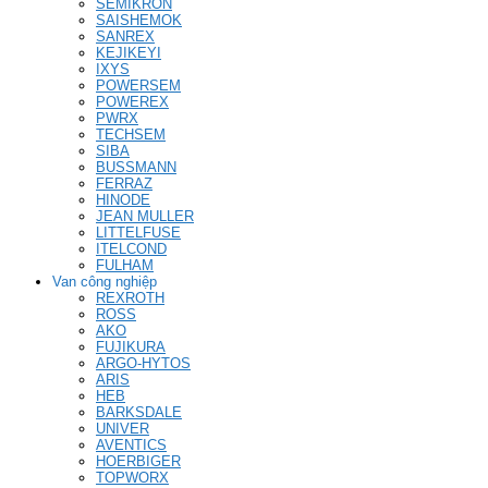
SEMIKRON
SAISHEMOK
SANREX
KEJIKEYI
IXYS
POWERSEM
POWEREX
PWRX
TECHSEM
SIBA
BUSSMANN
FERRAZ
HINODE
JEAN MULLER
LITTELFUSE
ITELCOND
FULHAM
Van công nghiệp
REXROTH
ROSS
AKO
FUJIKURA
ARGO-HYTOS
ARIS
HEB
BARKSDALE
UNIVER
AVENTICS
HOERBIGER
TOPWORX