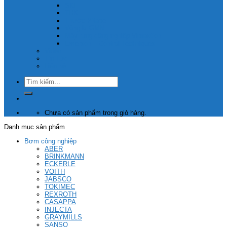
SKF
THK
Thước Pitape
Vòng bi GMN
Máy rung công nghiệp Vibraxtion
Emerson – Control Techniques
Video
Tin Tức
Liên hệ
Tìm
kiếm:
Chưa có sản phẩm trong giỏ hàng.
Danh mục sản phẩm
Bơm công nghiệp
ABER
BRINKMANN
ECKERLE
VOITH
JABSCO
TOKIMEC
REXROTH
CASAPPA
INJECTA
GRAYMILLS
SANSO