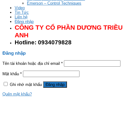
Emerson – Control Techniques
Video
Tin Tức
Liên hệ
Đăng nhập
CÔNG TY CỔ PHẦN DƯƠNG TRIỀU
ANH
Hotline: 0934079828
Đăng nhập
Tên tài khoản hoặc địa chỉ email
*
Mật khẩu
*
Ghi nhớ mật khẩu
Đăng nhập
Quên mật khẩu?