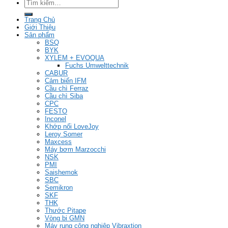
Tìm
kiếm:
Trang Chủ
Giới Thiệu
Sản phẩm
BSQ
BYK
XYLEM + EVOQUA
Fuchs Umwelttechnik
CABUR
Cảm biến IFM
Cầu chì Ferraz
Cầu chì Siba
CPC
FESTO
Inconel
Khớp nối LoveJoy
Leroy Somer
Maxcess
Máy bơm Marzocchi
NSK
PMI
Saishemok
SBC
Semikron
SKF
THK
Thước Pitape
Vòng bi GMN
Máy rung công nghiệp Vibraxtion