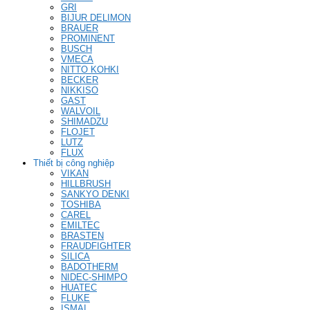
GRI
BIJUR DELIMON
BRAUER
PROMINENT
BUSCH
VMECA
NITTO KOHKI
BECKER
NIKKISO
GAST
WALVOIL
SHIMADZU
FLOJET
LUTZ
FLUX
Thiết bị công nghiệp
VIKAN
HILLBRUSH
SANKYO DENKI
TOSHIBA
CAREL
EMILTEC
BRASTEN
FRAUDFIGHTER
SILICA
BADOTHERM
NIDEC-SHIMPO
HUATEC
FLUKE
ISMAI