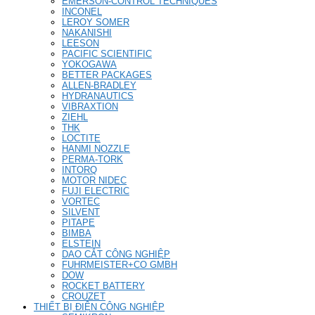
EMERSON-CONTROL TECHNIQUES
INCONEL
LEROY SOMER
NAKANISHI
LEESON
PACIFIC SCIENTIFIC
YOKOGAWA
BETTER PACKAGES
ALLEN-BRADLEY
HYDRANAUTICS
VIBRAXTION
ZIEHL
THK
LOCTITE
HANMI NOZZLE
PERMA-TORK
INTORQ
MOTOR NIDEC
FUJI ELECTRIC
VORTEC
SILVENT
PITAPE
BIMBA
ELSTEIN
DAO CẮT CÔNG NGHIỆP
FUHRMEISTER+CO GMBH
DOW
ROCKET BATTERY
CROUZET
THIẾT BỊ ĐIỆN CÔNG NGHIỆP