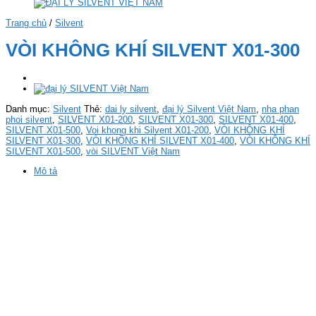
Trang chủ
/
Silvent
VÒI KHÔNG KHÍ SILVENT X01-300
Danh mục:
Silvent
Thẻ:
dai ly silvent
,
đại lý Silvent Việt Nam
,
nha phan
phoi silvent
,
SILVENT X01-200
,
SILVENT X01-300
,
SILVENT X01-400
,
SILVENT X01-500
,
Voi khong khi Silvent X01-200
,
VÒI KHÔNG KHÍ
SILVENT X01-300
,
VÒI KHÔNG KHÍ SILVENT X01-400
,
VÒI KHÔNG KHÍ
SILVENT X01-500
,
vòi SILVENT Việt Nam
Mô tả