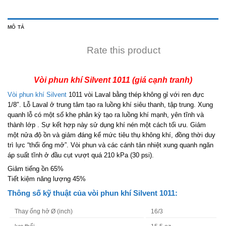
MÔ TẢ
Rate this product
Vòi phun khí Silvent 1011 (giá cạnh tranh)
Vòi phun khí Silvent
1011 vòi Laval bằng thép không gỉ với ren đực
1/8″. Lỗ Laval ở trung tâm tạo ra luồng khí siêu thanh, tập trung. Xung
quanh lỗ có một số khe phân kỳ tạo ra luồng khí mạnh, yên tĩnh và
thành lớp . Sự kết hợp này sử dụng khí nén một cách tối ưu. Giảm
một nửa độ ồn và giảm đáng kể mức tiêu thụ không khí, đồng thời duy
trì lực “thổi ống mở”. Vòi phun và các cánh tản nhiệt xung quanh ngăn
áp suất tĩnh ở đầu cụt vượt quá 210 kPa (30 psi).
Giảm tiếng ồn 65%
Tiết kiệm năng lượng 45%
Thông số kỹ thuật của vòi phun khí Silvent 1011:
Thay ống hở Ø (inch)
16/3