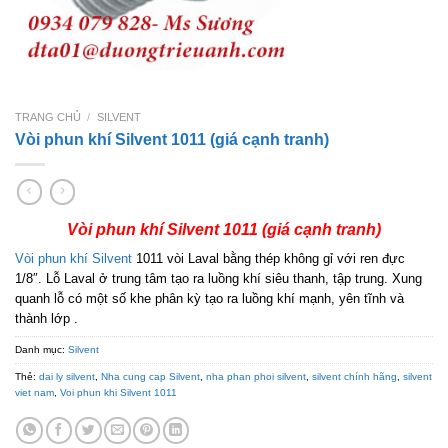
TRANG CHỦ
/
SILVENT
Vòi phun khí Silvent 1011 (giá cạnh tranh)
Vòi phun khí Silvent 1011 (giá cạnh tranh)
Vòi phun khí Silvent
1011 vòi Laval bằng thép không gỉ với ren đực
1/8″. Lỗ Laval ở trung tâm tạo ra luồng khí siêu thanh, tập trung. Xung
quanh lỗ có một số khe phân kỳ tạo ra luồng khí mạnh, yên tĩnh và
thành lớp .
Danh mục:
Silvent
Thẻ:
dai ly silvent
,
Nha cung cap Silvent
,
nha phan phoi silvent
,
silvent chính hãng
,
silvent
viet nam
,
Voi phun khi Silvent 1011