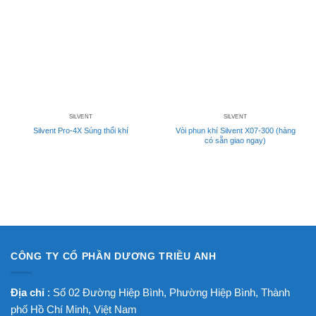
SILVENT
SILVENT
Silvent Pro-4X Súng thổi khí
Vòi phun khí Silvent X07-300 (hàng
có sẵn giao ngay)
CÔNG TY CỔ PHẦN DƯƠNG TRIỀU ANH
Địa chỉ
: Số 02 Đường Hiệp Bình, Phường Hiệp Bình, Thành
phố Hồ Chí Minh, Việt Nam