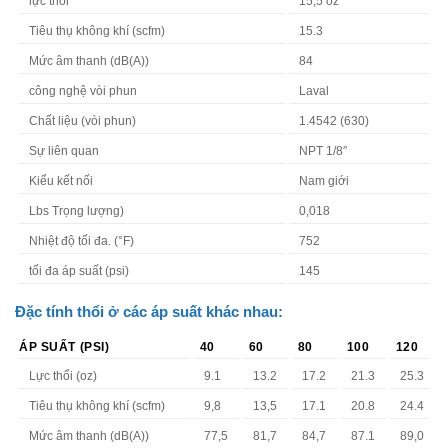
lực thổi
15,5 oz
Tiêu thụ không khí (scfm)
15.3
Mức âm thanh (dB(A))
84
công nghệ vòi phun
Laval
Chất liệu (vòi phun)
1.4542 (630)
Sự liên quan
NPT 1/8″
Kiểu kết nối
Nam giới
Lbs Trọng lượng)
0,018
Nhiệt độ tối đa. (°F)
752
tối đa áp suất (psi)
145
Đặc tính thổi ở các áp suất khác nhau:
ÁP SUẤT (PSI)
40
60
80
100
120
Lực thổi (oz)
9.1
13.2
17.2
21.3
25.3
Tiêu thụ không khí (scfm)
9,8
13,5
17.1
20.8
24.4
Mức âm thanh (dB(A))
77,5
81,7
84,7
87.1
89,0