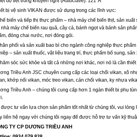
ệt độ tiệt trùng khuyến nghị (Autoclave): 121°A
ết bị vệ sinh VIKAN được sử dụng trong các lĩnh vực:
hế biến và tiếp thị thực phẩm – nhà máy chế biến thịt, sản xuấ
, nhà máy chế biến rau quả, cây cá, bánh ngọt và bánh sản phẩm,
ẩm, đóng chai nước, nơi đóng gói.
Phân phối và sản xuất bao bì cho ngành công nghiệp thực ph
iệp – sản xuất thuốc, vật liệu trang trí, thực phẩm bổ sung, sản x
hăm sóc sức khỏe và tất cả những nơi khác, nơi nó là cần thiết 
ng Triều Anh JSC chuyên cung cấp các loại chổi vikan, xô nhự
an, khớp nối vikan, móc treo vikan, cán chổi vikan, ky nhựa vika
ng Triều Anh – chúng tôi cung cấp hơn 1 ngàn thiết bị phụ tùn
i.
được tư vấn lựa chọn sản phẩm tốt nhất từ chúng tôi, vui lòng l
 liên hệ ngay với chúng tôi ngay để được hỗ trợ tư vấn kỹ thuật
NG TY CP DƯƠNG TRIỀU ANH
tline: 0934 079 828