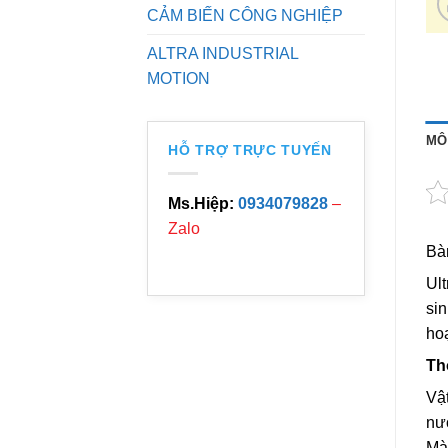
CẢM BIẾN CÔNG NGHIỆP
ALTRA INDUSTRIAL
MOTION
MÔ
HỖ TRỢ TRỰC TUYẾN
Ms.Hiệp:
0934079828
–
Zalo
Bà
Ul
sin
ho
Th
Vật
nư
Mà