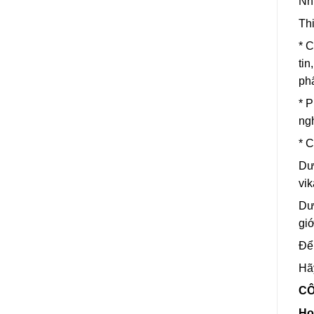
Nhi
Thi
* C
tin
ph
* 
ngh
* C
Dươ
vik
Dươ
giớ
Để 
Hãy
CÔ
Ho