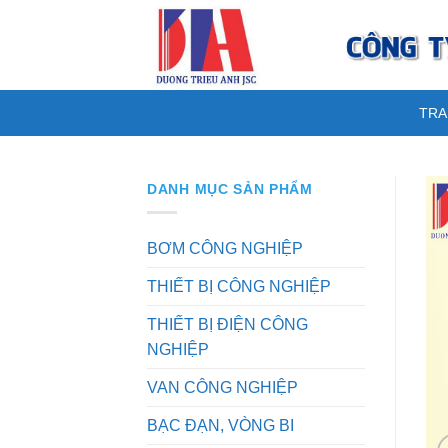
Skip
to
content
TRA
DANH MỤC SẢN PHẨM
BƠM CÔNG NGHIỆP
THIẾT BỊ CÔNG NGHIỆP
THIẾT BỊ ĐIỆN CÔNG
NGHIỆP
VAN CÔNG NGHIỆP
BẠC ĐẠN, VÒNG BI