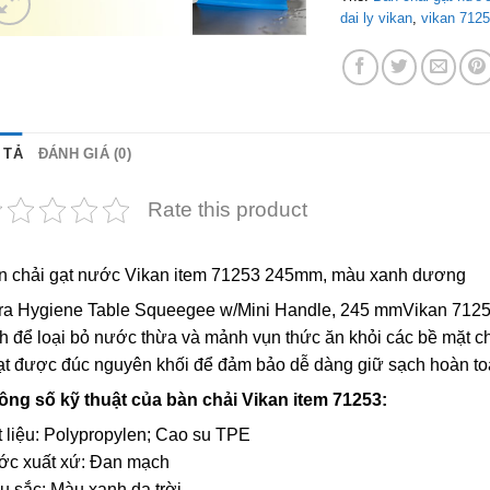
dai ly vikan
,
vikan 712
 TẢ
ĐÁNH GIÁ (0)
Rate this product
n chải gạt nước Vikan item 71253 245mm, màu xanh dương
tra Hygiene Table Squeegee w/Mini Handle, 245 mmVikan 71253 
h để loại bỏ nước thừa và mảnh vụn thức ăn khỏi các bề mặt c
ạt được đúc nguyên khối để đảm bảo dễ dàng giữ sạch hoàn to
ông số kỹ thuật của bàn chải Vikan item 71253:
 liệu: Polypropylen; Cao su TPE
ớc xuất xứ: Đan mạch
u sắc: Màu xanh da trời