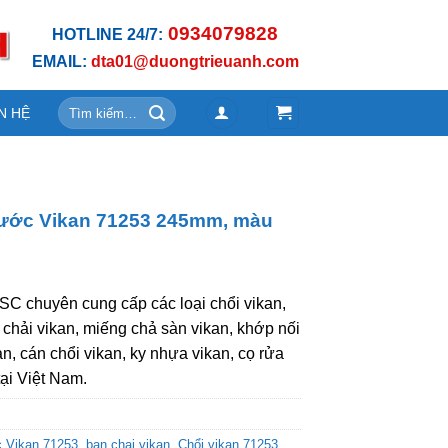
0934079828
HOTLINE 24/7:
EMAIL:
dta01@duongtrieuanh.com
Tìm
N HỆ
kiếm:
nước Vikan 71253 245mm, màu
C chuyên cung cấp các loại chổi vikan,
 chải vikan, miếng chả sàn vikan, khớp nối
an, cán chổi vikan, ky nhựa vikan, cọ rửa
tại Việt Nam.
c Vikan 71253
,
ban chai vikan
,
Chổi vikan 71253
,