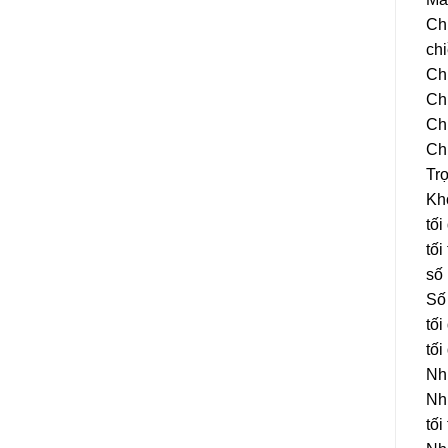
Ch
ch
Ch
Ch
Ch
Ch
Trọ
Khố
tối
tối
số 
Số 
tối
tối
Nhi
Nhi
tối