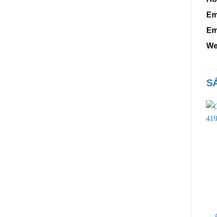
Em
Em
We
S