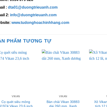
ail :
dta01@duongtrieuanh.com
ail 2:
info@duongtrieuanh.com
bsite:
www.tudonghoachinhhang.com
ẢN PHẨM TƯƠNG TỰ
VIKAN
VIKAN
Cọ quét siêu mỏng
Bàn chải Vikan 30883
Xô Vika
41974 Vikan 23,6 inch
dài 260 mm, Xanh
tích 12 