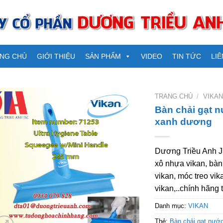
NG CHỦ
GIỚI THIỆU
SẢN PHẨM
VIDEO
TIN TỨC
LIÊ
TRANG CHỦ
/
VIKAN
Bàn chải gạt 
xanh dương
Dương Triều Anh JS
xô nhựa vikan, bàn
vikan, móc treo vik
vikan,..chính hãng 
Danh mục:
VIKAN
Thẻ:
Bàn chải gạt nướ