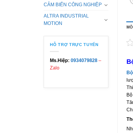
CẢM BIẾN CÔNG NGHIỆP
ALTRA INDUSTRIAL
MOTION
MÔ
HỖ TRỢ TRỰC TUYẾN
Bộ
Ms.Hiệp:
0934079828
–
Zalo
Bộ
lư
Thi
Bộ
Tă
Ch
Th
Nh