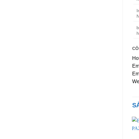
I
b
h
CÔ
Ho
Em
Em
We
S