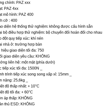
ng chính: PAZ xxx
ạt: PAZ 4xx
ạt mô hình: PAZ 400
h cỡ : 400
ao diện hệ thống thử nghiệm: không được cấu hình sẵn
i bộ điều hợp thử nghiệm: bộ chuyển đổi hoán đổi cho nhau
 đột quỵ tiếp xúc: khí nén
ại nhà ở: trường hợp bàn
 hiệu giao diện tối đa: 750
ối giao diện yêu cầu: KHÔNG
ng liên hệ: một mặt (phía dưới)
 tiếp xúc tối đa: 1500N _
h trình tiếp xúc song song xấp xỉ: 15mm _
n nặng: 25,6kg _
ệt độ thấp nhất: + 10°C
ệt độ tối đa: + 60°C
ện áp thấp: KHÔNG
ân thủ ESD: KHÔNG