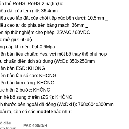
ân thủ RoHS: RoHS-2;6a;6b;6c
iều dài của tem giữ: 36,4mm _
ều cao lắp đặt của chốt tiếp xúc bên dưới: 10,5mm _
iều cao tự do phía trên bảng mạch: 36mm _
ện áp thử nghiệm cho phép: 25VAC / 60VDC
c mở giữ: 60 độ
ng cấp khí nén: 0,4-0,6Mpa
ên bản tiêu chuẩn: Yes, với một bộ thay thế phù hợp
êu chuẩn diện tích sử dụng (WxD): 350x250mm
iên bản ESD: KHÔNG
iên bản tần số cao: KHÔNG
iên bản kim cứng: KHÔNG
ực hiện 2 bước: KHÔNG
ên hệ bổ sung ở trên (ZSK): KHÔNG
ch thước bên ngoài đã đóng (WxDxH): 768x604x300mm
ài ra, còn có các
model
khác như:
ộ điều
PAZ 400/D/H
ợp Ingun