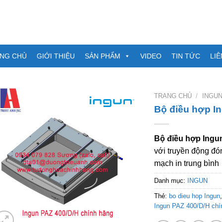
NG CHỦ
GIỚI THIỆU
SẢN PHẨM
VIDEO
TIN TỨC
LIÊ
TRANG CHỦ
/
INGU
Bộ điều hợp I
Bộ điều hợp Ingu
với truyền động đó
mạch in trung bình
Danh mục:
INGUN
Thẻ:
bo dieu hop Ingun
Ingun PAZ 400/D/H chí