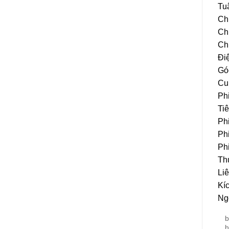
Tu
Ch
Chi
Ch
Đi
Gó
Cu
Phi
Ti
Ph
Ph
Ph
Th
Li
Kí
Ngo
b
h