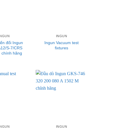
INGUN
INGUN
ển đổi Ingun
Ingun Vacuum test
12/S-7/CRS
fixtures
 chính hãng
INGUN
INGUN