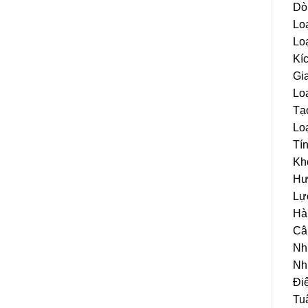
Dò
Lo
Lo
Kíc
Gi
Loạ
Tạo
Lo
Tín
Kh
Hướ
Lực
Hàn
Câ
Nhi
Nhi
Đi
Tu