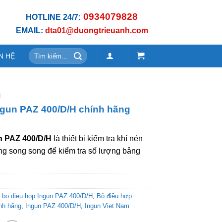
0934079828
HOTLINE 24/7:
EMAIL:
dta01@duongtrieuanh.com
Tìm
N HỆ
kiếm:
N
ngun PAZ 400/D/H chính hãng
n PAZ 400/D/H
là thiết bị kiểm tra khí nén
ng song song để kiểm tra số lượng bảng
,
bo dieu hop Ingun PAZ 400/D/H
,
Bộ điều hợp
nh hãng
,
Ingun PAZ 400/D/H
,
Ingun Viet Nam