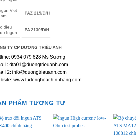
ngun Viet
PAZ 215/D/H
Nam
o dieu
PA 2130/D/H
op Ingun
NG TY CP DƯƠNG TRIỀU ANH
tline: 0934 079 828 Ms Sương
ail : dta01@duongtrieuanh.com
ail 2: info@duongtrieuanh.com
bsite: www.tudonghoachinhhang.com
ẢN PHẨM TƯƠNG TỰ