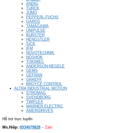
ANDIG
TURCK
JUMO
PEPPERL-FUCHS
GAROS
TAMAGAWA
UNIPULSE
BURSTER
HENGSTLER
SICK
IFM
NOVOTECHNIK
NOSHOK
TOKIMEC
ANDERSON-NEGELE
GEMS
GEFRAN
GRAEFF
BROYCE CONTROL
ALTRA INDUSTRIAL MOTION
STROMAG
SVENDBORG
TWIFLEX
WARNER ELECTRIC
AMERIDRIVES
Hỗ trợ trực tuyến
Ms.Hiệp:
0934079828
– Zalo