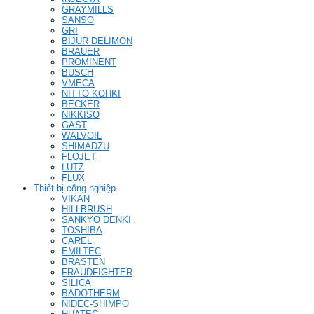
GRAYMILLS
SANSO
GRI
BIJUR DELIMON
BRAUER
PROMINENT
BUSCH
VMECA
NITTO KOHKI
BECKER
NIKKISO
GAST
WALVOIL
SHIMADZU
FLOJET
LUTZ
FLUX
Thiết bị công nghiệp
VIKAN
HILLBRUSH
SANKYO DENKI
TOSHIBA
CAREL
EMILTEC
BRASTEN
FRAUDFIGHTER
SILICA
BADOTHERM
NIDEC-SHIMPO