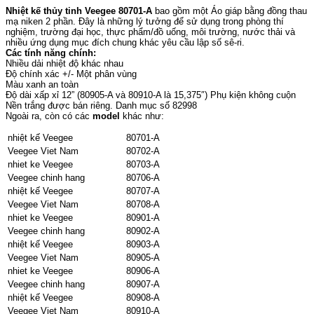
Nhiệt kế thủy tinh Veegee 80701-A
bao gồm một Áo giáp bằng đồng thau
mạ niken 2 phần. Đây là những lý tưởng để sử dụng trong phòng thí
nghiệm, trường đại học, thực phẩm/đồ uống, môi trường, nước thải và
nhiều ứng dụng mục đích chung khác yêu cầu lập số sê-ri.
Các tính năng chính:
Nhiều dải nhiệt độ khác nhau
Độ chính xác +/- Một phân vùng
Màu xanh an toàn
Độ dài xấp xỉ 12” (80905-A và 80910-A là 15,375″) Phụ kiện không cuộn
Nền trắng được bán riêng. Danh mục số 82998
Ngoài ra, còn có các
model
khác như:
nhiệt kế Veegee
80701-A
Veegee Viet Nam
80702-A
nhiet ke Veegee
80703-A
Veegee chinh hang
80706-A
nhiệt kế Veegee
80707-A
Veegee Viet Nam
80708-A
nhiet ke Veegee
80901-A
Veegee chinh hang
80902-A
nhiệt kế Veegee
80903-A
Veegee Viet Nam
80905-A
nhiet ke Veegee
80906-A
Veegee chinh hang
80907-A
nhiệt kế Veegee
80908-A
Veegee Viet Nam
80910-A