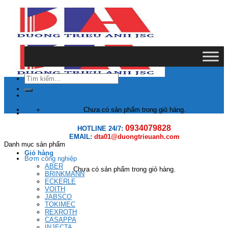
Skip
to
content
Tìm
kiếm:
Chưa có sản phẩm trong giỏ hàng.
0934079828
HOTLINE 24/7:
EMAIL:
dta01@duongtrieuanh.com
Danh mục sản phẩm
Giỏ hàng
Bơm công nghiệp
ABER
Chưa có sản phẩm trong giỏ hàng.
BRINKMANN
ECKERLE
VOITH
JABSCO
TOKIMEC
REXROTH
CASAPPA
INJECTA