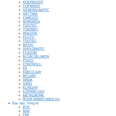
HOERBIGER
TOPWORX
GENERALMATIC
HATTIMA
CAMOZZI
NORGREN
TOOTEC
TOKIMEC
WALVOIL
FESTO
TOOTEC
MOOG
DUPLOMATIC
FLUCOM
BIJUR DELIMON
PISCO
CONTROLLI
PA
FABCO-AIR
BELIMO
ONDA
SIRAI
KLINGER
COPRIM GAS
METALWORK
ROHR ARMATUREN AG
Bạc đạn, Vòng bi
BYK
NSK
PMI