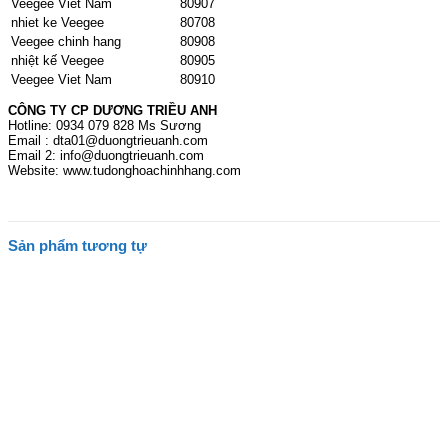
Veegee Viet Nam
80907
nhiet ke Veegee
80708
Veegee chinh hang
80908
nhiệt kế Veegee
80905
Veegee Viet Nam
80910
CÔNG TY CP DƯƠNG TRIỀU ANH
Hotline: 0934 079 828 Ms Sương
Email : dta01@duongtrieuanh.com
Email 2: info@duongtrieuanh.com
Website: www.tudonghoachinhhang.com
Sản phẩm tương tự