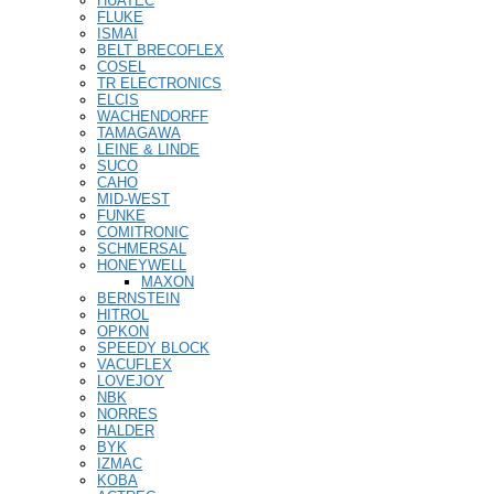
HUATEC
FLUKE
ISMAI
BELT BRECOFLEX
COSEL
TR ELECTRONICS
ELCIS
WACHENDORFF
TAMAGAWA
LEINE & LINDE
SUCO
CAHO
MID-WEST
FUNKE
COMITRONIC
SCHMERSAL
HONEYWELL
MAXON
BERNSTEIN
HITROL
OPKON
SPEEDY BLOCK
VACUFLEX
LOVEJOY
NBK
NORRES
HALDER
BYK
IZMAC
KOBA