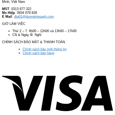
Minh, Việt Nam
MST
: 0313.977.322
Ms Hiệp
: 0934 079 828
E Mail
:
dta01@duongtrieuanh.com
GIỜ LÀM VIỆC
Thứ 2 – 7: 8h00 – 12h00 và 13h00 – 17h00
CN & Ngày lễ: Nghỉ
CHÍNH SÁCH BẢO MẬT & THANH TOÁN
Chính sách bảo mật thông tin
Chính sách bán hàng