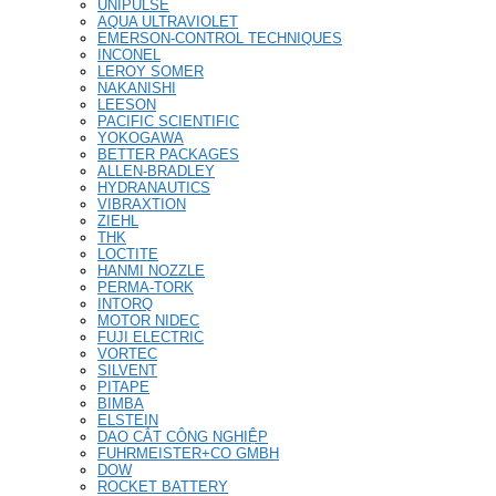
UNIPULSE
AQUA ULTRAVIOLET
EMERSON-CONTROL TECHNIQUES
INCONEL
LEROY SOMER
NAKANISHI
LEESON
PACIFIC SCIENTIFIC
YOKOGAWA
BETTER PACKAGES
ALLEN-BRADLEY
HYDRANAUTICS
VIBRAXTION
ZIEHL
THK
LOCTITE
HANMI NOZZLE
PERMA-TORK
INTORQ
MOTOR NIDEC
FUJI ELECTRIC
VORTEC
SILVENT
PITAPE
BIMBA
ELSTEIN
DAO CẮT CÔNG NGHIỆP
FUHRMEISTER+CO GMBH
DOW
ROCKET BATTERY