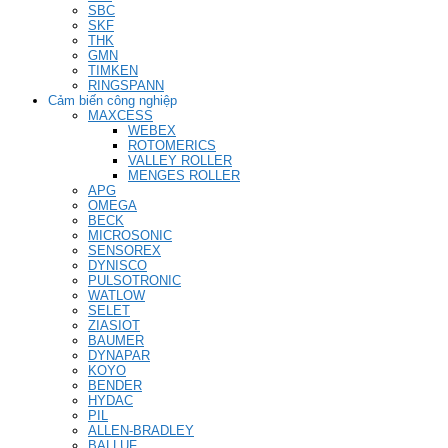
SBC
SKF
THK
GMN
TIMKEN
RINGSPANN
Cảm biến công nghiệp
MAXCESS
WEBEX
ROTOMERICS
VALLEY ROLLER
MENGES ROLLER
APG
OMEGA
BECK
MICROSONIC
SENSOREX
DYNISCO
PULSOTRONIC
WATLOW
SELET
ZIASIOT
BAUMER
DYNAPAR
KOYO
BENDER
HYDAC
PIL
ALLEN-BRADLEY
BALLUF