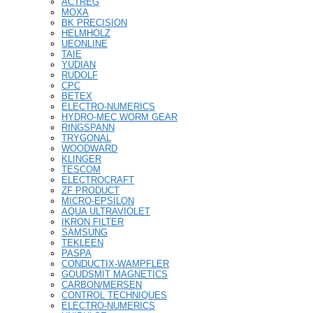
ACTREG
MOXA
BK PRECISION
HELMHOLZ
UEONLINE
TAIE
YUDIAN
RUDOLF
CPC
BETEX
ELECTRO-NUMERICS
HYDRO-MEC WORM GEAR
RINGSPANN
TRYGONAL
WOODWARD
KLINGER
TESCOM
ELECTROCRAFT
ZF PRODUCT
MICRO-EPSILON
AQUA ULTRAVIOLET
IKRON FILTER
SAMSUNG
TEKLEEN
PASPA
CONDUCTIX-WAMPFLER
GOUDSMIT MAGNETICS
CARBON/MERSEN
CONTROL TECHNIQUES
ELECTRO-NUMERICS