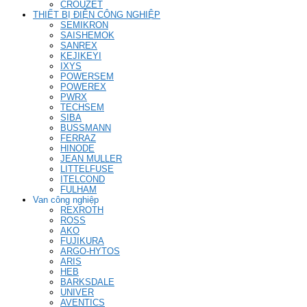
CROUZET
THIẾT BỊ ĐIỆN CÔNG NGHIỆP
SEMIKRON
SAISHEMOK
SANREX
KEJIKEYI
IXYS
POWERSEM
POWEREX
PWRX
TECHSEM
SIBA
BUSSMANN
FERRAZ
HINODE
JEAN MULLER
LITTELFUSE
ITELCOND
FULHAM
Van công nghiệp
REXROTH
ROSS
AKO
FUJIKURA
ARGO-HYTOS
ARIS
HEB
BARKSDALE
UNIVER
AVENTICS