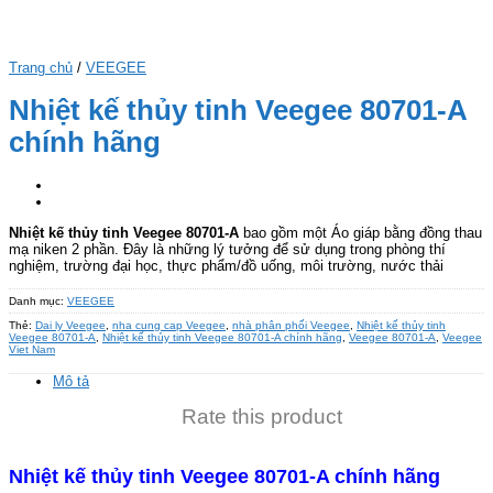
Trang chủ
/
VEEGEE
Nhiệt kế thủy tinh Veegee 80701-A
chính hãng
Nhiệt kế thủy tinh Veegee 80701-A
bao gồm một Áo giáp bằng đồng thau
mạ niken 2 phần. Đây là những lý tưởng để sử dụng trong phòng thí
nghiệm, trường đại học, thực phẩm/đồ uống, môi trường, nước thải
Danh mục:
VEEGEE
Thẻ:
Dai ly Veegee
,
nha cung cap Veegee
,
nhà phân phối Veegee
,
Nhiệt kế thủy tinh
Veegee 80701-A
,
Nhiệt kế thủy tinh Veegee 80701-A chính hãng
,
Veegee 80701-A
,
Veegee
Viet Nam
Mô tả
Rate this product
Nhiệt kế thủy tinh Veegee 80701-A chính hãng